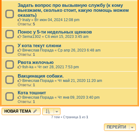
Задать вопрос про вызывную службу (к кому
выезжаем, сколько стоит, какую помощь можем
оказать)
Inaly
«
Вт июн 04, 2024 12:08 pm
Ответы:
5
Понос у 5-ти недельных щенков
Sema1302
«
Сб июл 15, 2023 3:45 am
У кота текут слюни
Вячеслав Порада
«
Ср апр 26, 2023 6:48 am
Ответы:
1
Рвота желочью
fish-ka
«
Чт окт 28, 2021 7:53 pm
Вакцинация собаки.
Вячеслав Порада
«
Чт май 21, 2020 11:20 am
Ответы:
1
Кота тошнит
Вячеслав Порада
«
Чт янв 09, 2020 3:40 pm
Ответы:
1
НОВАЯ ТЕМА
7 тем • Страница
1
из
1
ПЕРЕЙТИ