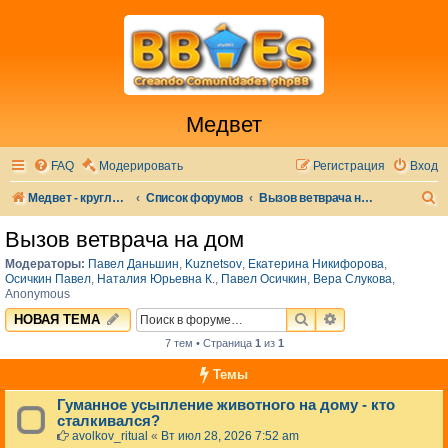
Медвет
FAQ
Модерировать
Регистрация
Вход
П
Медвет - круглосуточная ветеринарная клиника в Москве
Список форумов
Вызов ветврача на дом
о
Вызов ветврача на дом
и
Модераторы:
Павел Даньшин
,
Kuznetsov
,
Екатерина Никифорова
,
с
Осичкин Павел
,
Наталия Юрьевна К.
,
Павел Осичкин
,
Вера Слукова
,
Anonymous
к
ПОИСК
РАСШИРЕННЫЙ 
НОВАЯ ТЕМА
7 тем • Страница
1
из
1
Темы
Гуманное усыпление животного на дому - кто
сталкивался?
avolkov_ritual
«
Вт июл 28, 2026 7:52 am