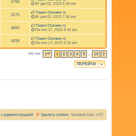
4790
Вт дек 02, 2025 8:26 am
Павел Осичкин
5275
Вт дек 02, 2025 7:36 am
Павел Осичкин
4693
Пн ноя 17, 2025 6:34 am
Павел Осичкин
4939
Пн ноя 17, 2025 6:26 am
СТРАНИЦА
1
ИЗ
14
1
2
3
4
5
14
350 тем
СЛЕД.
…
ПЕРЕЙТИ
 с администрацией
Удалить cookies
Часовой пояс:
UTC