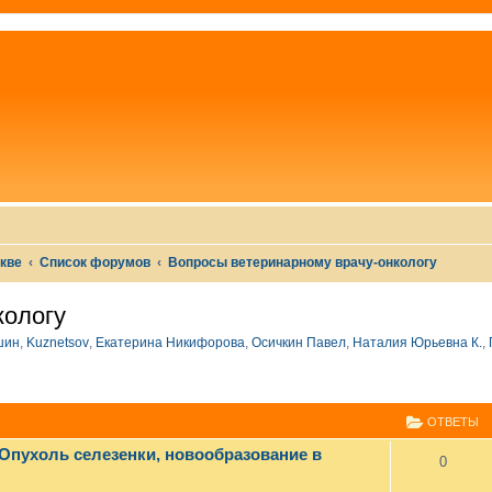
скве
Список форумов
Вопросы ветеринарному врачу-онкологу
кологу
шин
,
Kuznetsov
,
Екатерина Никифорова
,
Осичкин Павел
,
Наталия Юрьевна К.
,
СШИРЕННЫЙ ПОИСК
ОТВЕТЫ
 Опухоль селезенки, новообразование в
0