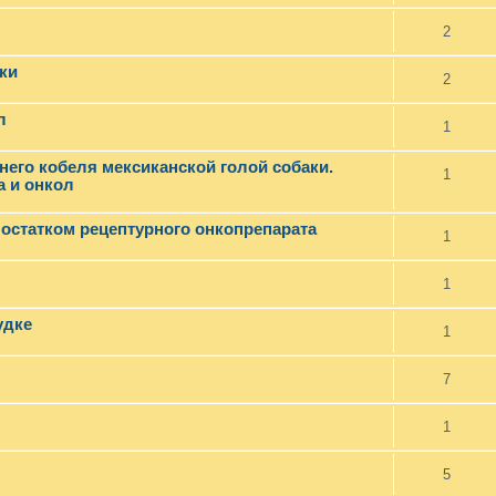
2
ки
2
л
1
тнего кобеля мексиканской голой собаки.
1
 и онкол
 остатком рецептурного онкопрепарата
1
1
удке
1
7
1
5