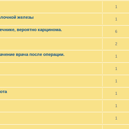
1
олочной железы
1
ечнике, вероятно карцинома.
6
2
ачение врача после операции.
1
1
1
ота
1
1
1