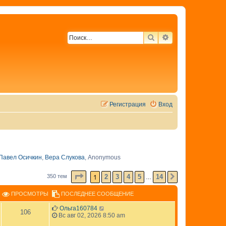
ПОИСК
РАСШИРЕННЫЙ 
Регистрация
Вход
Павел Осичкин
,
Вера Слукова
,
Anonymous
СТРАНИЦА
1
ИЗ
14
1
2
3
4
5
14
350 тем
СЛЕД.
…
ПРОСМОТРЫ
ПОСЛЕДНЕЕ СООБЩЕНИЕ
Ольга160784
106
Вс авг 02, 2026 8:50 am