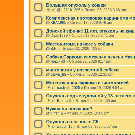
Большая опухоль у кошки
@id22161286
»
Пн апр 06, 2026 8:26 am
Комплексная протоковая карцинома м
KEA1965
»
Ср мар 18, 2026 9:46 am
Донской сфинкс 11 лет, опухоль на киш
Иван1989
»
Ср фев 18, 2026 3:41 pm
Мастоцитома на ноге у собаки
В.Н.
»
Пн мар 02, 2026 7:08 pm
Собака.Саркома селезёнки,печени.Назн
максим3
»
Сб фев 21, 2026 8:17 pm
мистопатия у возрастной собаки
darya_lih
»
Сб янв 24, 2026 12:31 pm
Мягкотканная саркома с гистологией
nastyakir2025
»
Пн янв 19, 2026 4:54 am
Опухоль поджелудочной у 13-летнего к
Елена З.
»
Вт дек 09, 2025 4:35 pm
Нужна ли операция?
Tiffani&
»
Чт дек 04, 2025 10:00 pm
Опухоль в позвонке С5
Дарья 12
»
Вт дек 02, 2025 5:57 pm
Уважаемые врачи нужна ваша помощь