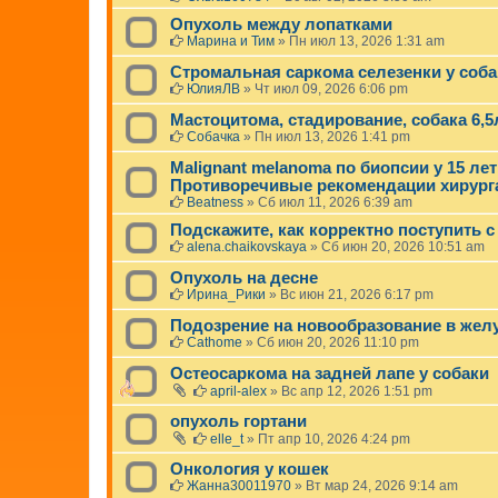
Опухоль между лопатками
Марина и Тим
»
Пн июл 13, 2026 1:31 am
Cтромальная саркома селезенки у соба
ЮлияЛВ
»
Чт июл 09, 2026 6:06 pm
Мастоцитома, стадирование, собака 6,5
Собачка
»
Пн июл 13, 2026 1:41 pm
Malignant melanoma по биопсии у 15 ле
Противоречивые рекомендации хирурга
Beatness
»
Сб июл 11, 2026 6:39 am
Подскажите, как корректно поступить с
alena.chaikovskaya
»
Сб июн 20, 2026 10:51 am
Опухоль на десне
Ирина_Рики
»
Вс июн 21, 2026 6:17 pm
Подозрение на новообразование в жел
Cathome
»
Сб июн 20, 2026 11:10 pm
Остеосаркома на задней лапе у собаки
april-alex
»
Вс апр 12, 2026 1:51 pm
опухоль гортани
elle_t
»
Пт апр 10, 2026 4:24 pm
Онкология у кошек
Жанна30011970
»
Вт мар 24, 2026 9:14 am