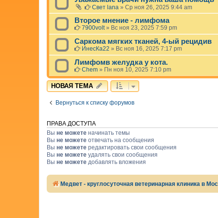
Свет lana
»
Ср ноя 26, 2025 9:44 am
Второе мнение - лимфома
7900volt
»
Вс ноя 23, 2025 7:59 pm
Саркома мягких тканей, 4-ый рецидив
ИнесКа22
»
Вс ноя 16, 2025 7:17 pm
Лимфомв желудка у кота.
Chem
»
Пн ноя 10, 2025 7:10 pm
НОВАЯ ТЕМА
Вернуться к списку форумов
ПРАВА ДОСТУПА
Вы
не можете
начинать темы
Вы
не можете
отвечать на сообщения
Вы
не можете
редактировать свои сообщения
Вы
не можете
удалять свои сообщения
Вы
не можете
добавлять вложения
Медвет - круглосуточная ветеринарная клиника в Мо