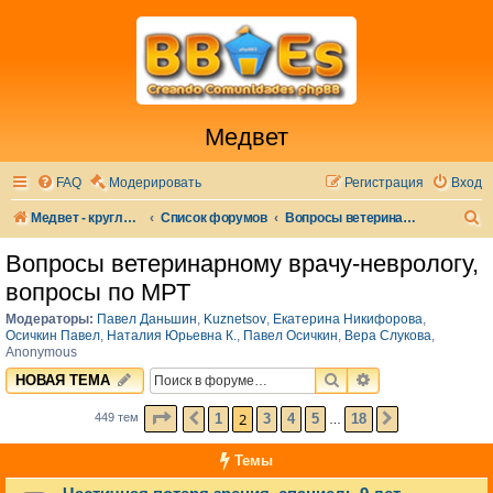
Медвет
FAQ
Модерировать
Регистрация
Вход
П
Медвет - круглосуточная ветеринарная клиника в Москве
Список форумов
Вопросы ветеринарному врачу-неврологу, вопросы по МРТ
о
Вопросы ветеринарному врачу-неврологу,
и
вопросы по МРТ
с
Модераторы:
Павел Даньшин
,
Kuznetsov
,
Екатерина Никифорова
,
к
Осичкин Павел
,
Наталия Юрьевна К.
,
Павел Осичкин
,
Вера Слукова
,
Anonymous
ПОИСК
РАСШИРЕННЫЙ 
НОВАЯ ТЕМА
СТРАНИЦА
2
ИЗ
18
2
1
3
4
5
18
449 тем
ПРЕД.
СЛЕД.
…
Темы