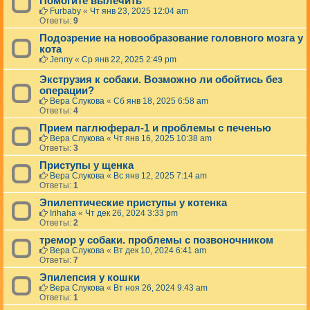
Помогите вылечить
Furbaby
«
Чт янв 23, 2025 12:04 am
Ответы:
9
Подозрение на новообразование головного мозга у
кота
Jenny
«
Ср янв 22, 2025 2:49 pm
Экструзия к собаки. Возможно ли обойтись без
операции?
Вера Слукова
«
Сб янв 18, 2025 6:58 am
Ответы:
4
Прием паглюферал-1 и проблемы с печенью
Вера Слукова
«
Чт янв 16, 2025 10:38 am
Ответы:
3
Приступы у щенка
Вера Слукова
«
Вс янв 12, 2025 7:14 am
Ответы:
1
Эпилептические приступы у котенка
Irihaha
«
Чт дек 26, 2024 3:33 pm
Ответы:
2
тремор у собаки. проблемы с позвоночником
Вера Слукова
«
Вт дек 10, 2024 6:41 am
Ответы:
7
Эпилепсия у кошки
Вера Слукова
«
Вт ноя 26, 2024 9:43 am
Ответы:
1