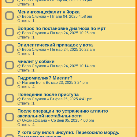
Вера Слукова
«
Пт апр 04, 2025 5:03 pm
Ответы:
1
Менингоэнцефалит у йорка
Вера Слукова
«
Пт апр 04, 2025 4:58 pm
Ответы:
1
Вопрос по постановке диагноза по мрт
Вера Слукова
«
Пн мар 24, 2025 10:25 am
Ответы:
1
Эпилептический припадок у кота
Вера Слукова
«
Пн мар 24, 2025 10:22 am
Ответы:
1
миелит у собаки
Вера Слукова
«
Пн мар 24, 2025 10:14 am
Ответы:
1
Гидромиелия? Миелит?
Натали Бог
«
Вс мар 23, 2025 3:24 pm
Ответы:
4
Поведение после приступа
Вера Слукова
«
Вт фев 25, 2025 4:41 pm
Ответы:
1
После операции по устранению атланто
аксиальной нестабильности
ОксанаОксана
«
Ср фев 05, 2025 4:00 pm
Ответы:
4
У кота случился инсульт. Перекосило морду.