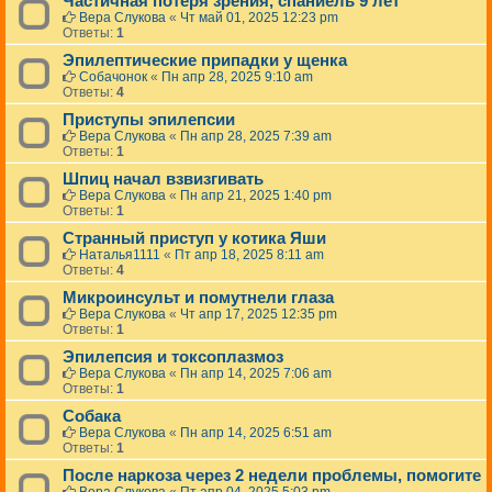
Частичная потеря зрения, спаниель 9 лет
Вера Слукова
«
Чт май 01, 2025 12:23 pm
Ответы:
1
Эпилептические припадки у щенка
Собачонок
«
Пн апр 28, 2025 9:10 am
Ответы:
4
Приступы эпилепсии
Вера Слукова
«
Пн апр 28, 2025 7:39 am
Ответы:
1
Шпиц начал взвизгивать
Вера Слукова
«
Пн апр 21, 2025 1:40 pm
Ответы:
1
Странный приступ у котика Яши
Наталья1111
«
Пт апр 18, 2025 8:11 am
Ответы:
4
Микроинсульт и помутнели глаза
Вера Слукова
«
Чт апр 17, 2025 12:35 pm
Ответы:
1
Эпилепсия и токсоплазмоз
Вера Слукова
«
Пн апр 14, 2025 7:06 am
Ответы:
1
Собака
Вера Слукова
«
Пн апр 14, 2025 6:51 am
Ответы:
1
После наркоза через 2 недели проблемы, помогите