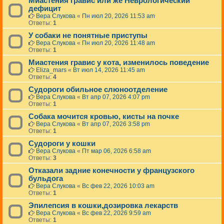
Миастения гравис или же Неврологический
дефицит
Вера Слукова
«
Пн июл 20, 2026 11:53 am
Ответы:
1
У собаки не понятные приступы
Вера Слукова
«
Пн июл 20, 2026 11:48 am
Ответы:
1
Миастения гравис у кота, изменилось поведение
Eliza_mars
«
Вт июл 14, 2026 11:45 am
Ответы:
4
Судороги обильное слюноотделение
Вера Слукова
«
Вт апр 07, 2026 4:07 pm
Ответы:
1
Собака мочится кровью, кисты на почке
Вера Слукова
«
Вт апр 07, 2026 3:58 pm
Ответы:
1
Судороги у кошки
Вера Слукова
«
Пт мар 06, 2026 6:58 am
Ответы:
3
Отказали задние конечности у французского
бульдога
Вера Слукова
«
Вс фев 22, 2026 10:03 am
Ответы:
1
Эпилепсия в кошки,дозировка лекарств
Вера Слукова
«
Вс фев 22, 2026 9:59 am
Ответы:
1