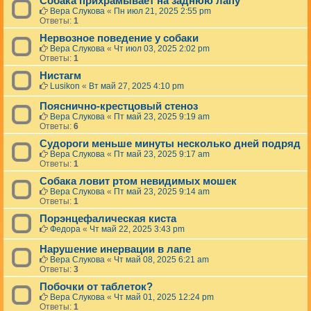
Собака прихрамывает на заднюю лапу
Вера Слукова
«
Пн июл 21, 2025 2:55 pm
Ответы:
1
Нервозное поведение у собаки
Вера Слукова
«
Чт июл 03, 2025 2:02 pm
Ответы:
1
Нистагм
Lusikon
«
Вт май 27, 2025 4:10 pm
Пояснично-крестцовый стеноз
Вера Слукова
«
Пт май 23, 2025 9:19 am
Ответы:
6
Судороги меньше минуты несколько дней подряд
Вера Слукова
«
Пт май 23, 2025 9:17 am
Ответы:
1
Собака ловит ртом невидимых мошек
Вера Слукова
«
Пт май 23, 2025 9:14 am
Ответы:
1
Порэнцефалическая киста
Федора
«
Чт май 22, 2025 3:43 pm
Нарушение инервации в лапе
Вера Слукова
«
Чт май 08, 2025 6:21 am
Ответы:
3
Побочки от таблеток?
Вера Слукова
«
Чт май 01, 2025 12:24 pm
Ответы:
1