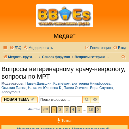
Медвет
FAQ
Модерировать
Регистрация
Вход
П
Медвет - круглосуточная ветеринарная клиника в Москве
Список форумов
Вопросы ветеринарному врачу-неврологу, вопросы по МРТ
о
Вопросы ветеринарному врачу-неврологу,
и
вопросы по МРТ
с
Модераторы:
Павел Даньшин
,
Kuznetsov
,
Екатерина Никифорова
,
к
Осичкин Павел
,
Наталия Юрьевна К.
,
Павел Осичкин
,
Вера Слукова
,
Anonymous
ПОИСК
РАСШИРЕННЫЙ 
НОВАЯ ТЕМА
СТРАНИЦА
1
ИЗ
18
1
2
3
4
5
18
449 тем
СЛЕД.
…
Темы