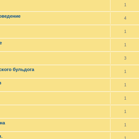
1
поведение
4
1
е
1
3
ского бульдога
1
в
1
1
1
на
1
.
1