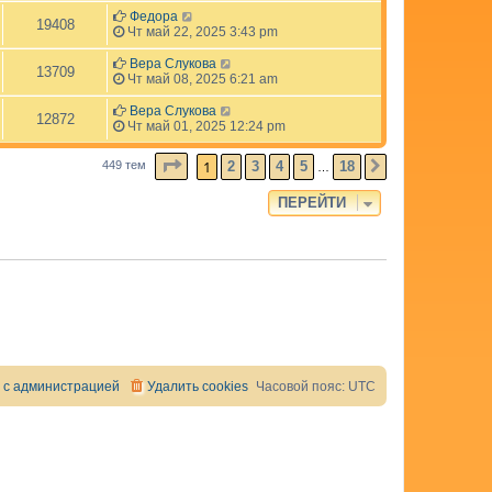
Федора
19408
Чт май 22, 2025 3:43 pm
Вера Слукова
13709
Чт май 08, 2025 6:21 am
Вера Слукова
12872
Чт май 01, 2025 12:24 pm
СТРАНИЦА
1
ИЗ
18
1
2
3
4
5
18
449 тем
СЛЕД.
…
ПЕРЕЙТИ
 с администрацией
Удалить cookies
Часовой пояс:
UTC