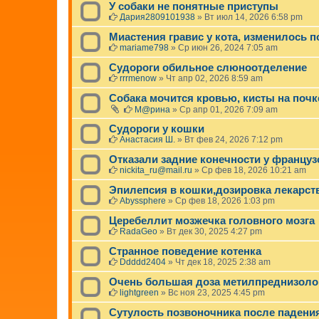
У собаки не понятные приступы
Дария2809101938
»
Вт июл 14, 2026 6:58 pm
Миастения гравис у кота, изменилось 
mariame798
»
Ср июн 26, 2024 7:05 am
Судороги обильное слюноотделение
rrrmenow
»
Чт апр 02, 2026 8:59 am
Собака мочится кровью, кисты на почк
М@рина
»
Ср апр 01, 2026 7:09 am
Судороги у кошки
Анастасия Ш.
»
Вт фев 24, 2026 7:12 pm
Отказали задние конечности у француз
nickita_ru@mail.ru
»
Ср фев 18, 2026 10:21 am
Эпилепсия в кошки,дозировка лекарст
Abyssphere
»
Ср фев 18, 2026 1:03 pm
Церебеллит мозжечка головного мозга
RadaGeo
»
Вт дек 30, 2025 4:27 pm
Странное поведение котенка
Ddddd2404
»
Чт дек 18, 2025 2:38 am
Очень большая доза метилпреднизоло
lightgreen
»
Вс ноя 23, 2025 4:45 pm
Сутулость позвоночника после падения