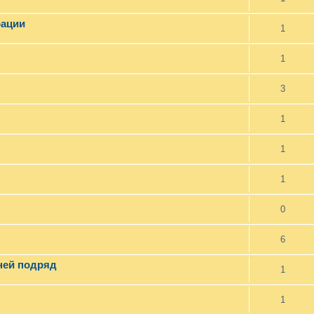
рации
1
1
3
1
1
1
0
6
ней подряд
1
1