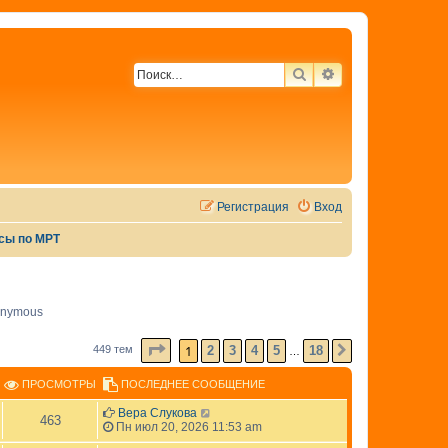
ПОИСК
РАСШИРЕННЫЙ 
Регистрация
Вход
сы по МРТ
nymous
СТРАНИЦА
1
ИЗ
18
1
2
3
4
5
18
449 тем
СЛЕД.
…
ПРОСМОТРЫ
ПОСЛЕДНЕЕ СООБЩЕНИЕ
Вера Слукова
463
Пн июл 20, 2026 11:53 am