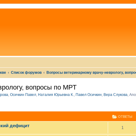
скве
Список форумов
Вопросы ветеринарному врачу-неврологу, вопро
врологу, вопросы по МРТ
рова
,
Осичкин Павел
,
Наталия Юрьевна К.
,
Павел Осичкин
,
Вера Слукова
,
Ano
СШИРЕННЫЙ ПОИСК
ОТВЕТЫ
ский дефицит
1