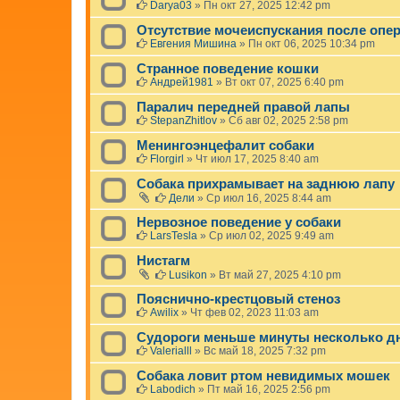
Darya03
»
Пн окт 27, 2025 12:42 pm
Отсутствие мочеиспускания после опе
Евгения Мишина
»
Пн окт 06, 2025 10:34 pm
Странное поведение кошки
Андрей1981
»
Вт окт 07, 2025 6:40 pm
Паралич передней правой лапы
StepanZhitlov
»
Сб авг 02, 2025 2:58 pm
Менингоэнцефалит собаки
Florgirl
»
Чт июл 17, 2025 8:40 am
Собака прихрамывает на заднюю лапу
Дели
»
Ср июл 16, 2025 8:44 am
Нервозное поведение у собаки
LarsTesla
»
Ср июл 02, 2025 9:49 am
Нистагм
Lusikon
»
Вт май 27, 2025 4:10 pm
Пояснично-крестцовый стеноз
Awilix
»
Чт фев 02, 2023 11:03 am
Судороги меньше минуты несколько д
Valerialll
»
Вс май 18, 2025 7:32 pm
Собака ловит ртом невидимых мошек
Labodich
»
Пт май 16, 2025 2:56 pm