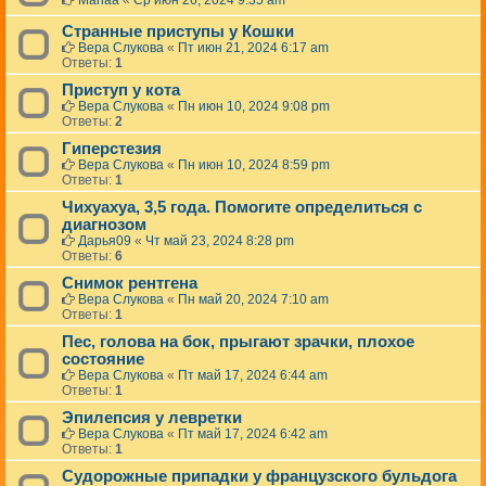
Mariaa
«
Ср июн 26, 2024 9:35 am
н
н
Странные приступы у Кошки
а
Вера Слукова
«
Пт июн 21, 2024 6:17 am
я
Ответы:
1
т
е
Приступ у кота
м
Вера Слукова
«
Пн июн 10, 2024 9:08 pm
а
Ответы:
2
б
Гиперстезия
ы
л
Вера Слукова
«
Пн июн 10, 2024 8:59 pm
а
Ответы:
1
у
Чихуахуа, 3,5 года. Помогите определиться с
д
диагнозом
а
л
Дарья09
«
Чт май 23, 2024 8:28 pm
е
Ответы:
6
н
Снимок рентгена
а
Вера Слукова
«
Пн май 20, 2024 7:10 am
.
Ответы:
1
Пес, голова на бок, прыгают зрачки, плохое
состояние
Вера Слукова
«
Пт май 17, 2024 6:44 am
Ответы:
1
Эпилепсия у левретки
Вера Слукова
«
Пт май 17, 2024 6:42 am
Ответы:
1
Судорожные припадки у французского бульдога