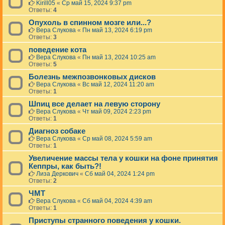
Kirill05
«
Ср май 15, 2024 9:37 pm
Ответы:
4
Опухоль в спинном мозге или...?
Вера Слукова
«
Пн май 13, 2024 6:19 pm
Ответы:
3
поведение кота
Вера Слукова
«
Пн май 13, 2024 10:25 am
Ответы:
5
Болезнь межпозвонковых дисков
Вера Слукова
«
Вс май 12, 2024 11:20 am
Ответы:
1
Шпиц все делает на левую сторону
Вера Слукова
«
Чт май 09, 2024 2:23 pm
Ответы:
1
Диагноз собаке
Вера Слукова
«
Ср май 08, 2024 5:59 am
Ответы:
1
Увеличение массы тела у кошки на фоне принятия
Кеппры, как быть?!
Лиза Деркович
«
Сб май 04, 2024 1:24 pm
Ответы:
2
ЧМТ
Вера Слукова
«
Сб май 04, 2024 4:39 am
Ответы:
1
Приступы странного поведения у кошки.