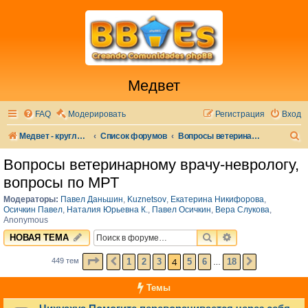
Медвет
FAQ
Модерировать
Регистрация
Вход
П
Медвет - круглосуточная ветеринарная клиника в Москве
Список форумов
Вопросы ветеринарному врачу-неврологу, вопросы по МРТ
о
Вопросы ветеринарному врачу-неврологу,
и
вопросы по МРТ
с
Модераторы:
Павел Даньшин
,
Kuznetsov
,
Екатерина Никифорова
,
к
Осичкин Павел
,
Наталия Юрьевна К.
,
Павел Осичкин
,
Вера Слукова
,
Anonymous
ПОИСК
РАСШИРЕННЫЙ 
НОВАЯ ТЕМА
СТРАНИЦА
4
ИЗ
18
4
1
2
3
5
6
18
449 тем
ПРЕД.
СЛЕД.
…
Темы