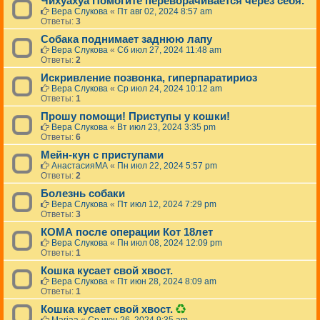
Чихуахуа Помогите переворачивается через себя.
Вера Слукова
«
Пт авг 02, 2024 8:57 am
Ответы:
3
Собака поднимает заднюю лапу
Вера Слукова
«
Сб июл 27, 2024 11:48 am
Ответы:
2
Искривление позвонка, гиперпаратириоз
Вера Слукова
«
Ср июл 24, 2024 10:12 am
Ответы:
1
Прошу помощи! Приступы у кошки!
Вера Слукова
«
Вт июл 23, 2024 3:35 pm
Ответы:
6
Мейн-кун с приступами
АнастасияМА
«
Пн июл 22, 2024 5:57 pm
Ответы:
2
Болезнь собаки
Вера Слукова
«
Пт июл 12, 2024 7:29 pm
Ответы:
3
КОМА после операции Кот 18лет
Вера Слукова
«
Пн июл 08, 2024 12:09 pm
Ответы:
1
Кошка кусает свой хвост.
Вера Слукова
«
Пт июн 28, 2024 8:09 am
Ответы:
1
Д
Кошка кусает свой хвост.
а