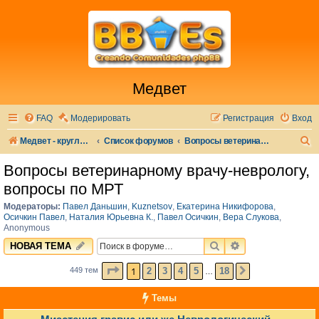
Медвет
FAQ
Модерировать
Регистрация
Вход
П
Медвет - круглосуточная ветеринарная клиника в Москве
Список форумов
Вопросы ветеринарному врачу-неврологу, вопросы по МРТ
о
Вопросы ветеринарному врачу-неврологу,
и
вопросы по МРТ
с
Модераторы:
Павел Даньшин
,
Kuznetsov
,
Екатерина Никифорова
,
к
Осичкин Павел
,
Наталия Юрьевна К.
,
Павел Осичкин
,
Вера Слукова
,
Anonymous
ПОИСК
РАСШИРЕННЫЙ 
НОВАЯ ТЕМА
СТРАНИЦА
1
ИЗ
18
1
2
3
4
5
18
449 тем
СЛЕД.
…
Темы