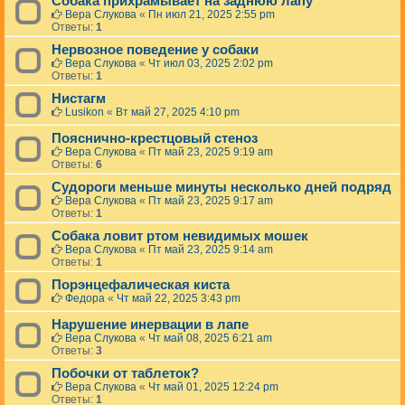
Собака прихрамывает на заднюю лапу
Вера Слукова
«
Пн июл 21, 2025 2:55 pm
Ответы:
1
Нервозное поведение у собаки
Вера Слукова
«
Чт июл 03, 2025 2:02 pm
Ответы:
1
Нистагм
Lusikon
«
Вт май 27, 2025 4:10 pm
Пояснично-крестцовый стеноз
Вера Слукова
«
Пт май 23, 2025 9:19 am
Ответы:
6
Судороги меньше минуты несколько дней подряд
Вера Слукова
«
Пт май 23, 2025 9:17 am
Ответы:
1
Собака ловит ртом невидимых мошек
Вера Слукова
«
Пт май 23, 2025 9:14 am
Ответы:
1
Порэнцефалическая киста
Федора
«
Чт май 22, 2025 3:43 pm
Нарушение инервации в лапе
Вера Слукова
«
Чт май 08, 2025 6:21 am
Ответы:
3
Побочки от таблеток?
Вера Слукова
«
Чт май 01, 2025 12:24 pm
Ответы:
1