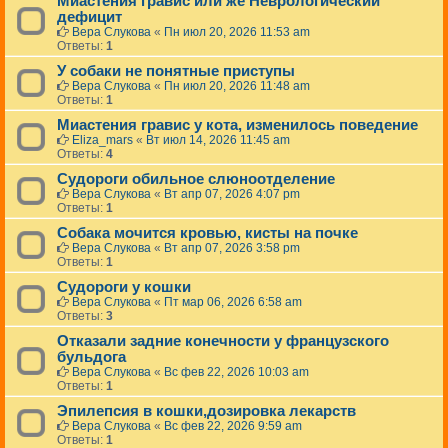
Миастения гравис или же Неврологический
дефицит
Вера Слукова
«
Пн июл 20, 2026 11:53 am
Ответы:
1
У собаки не понятные приступы
Вера Слукова
«
Пн июл 20, 2026 11:48 am
Ответы:
1
Миастения гравис у кота, изменилось поведение
Eliza_mars
«
Вт июл 14, 2026 11:45 am
Ответы:
4
Судороги обильное слюноотделение
Вера Слукова
«
Вт апр 07, 2026 4:07 pm
Ответы:
1
Собака мочится кровью, кисты на почке
Вера Слукова
«
Вт апр 07, 2026 3:58 pm
Ответы:
1
Судороги у кошки
Вера Слукова
«
Пт мар 06, 2026 6:58 am
Ответы:
3
Отказали задние конечности у французского
бульдога
Вера Слукова
«
Вс фев 22, 2026 10:03 am
Ответы:
1
Эпилепсия в кошки,дозировка лекарств
Вера Слукова
«
Вс фев 22, 2026 9:59 am
Ответы:
1