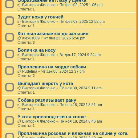
Образование на глазу у щенка
Виктория Желонко
«
Пн фев 03, 2025 1:06 pm
Ответы:
1
Зудит кожа у гончей
Виктория Желонко
«
Пн фев 03, 2025 12:52 pm
Ответы:
1
Кот вылизывается до залысин
alexus009
«
Чт янв 23, 2025 6:56 pm
Ответы:
3
Болячка на носу
Виктория Желонко
«
Вт дек 17, 2024 9:24 am
Ответы:
1
Проплешина на морде собаки
Pudelina
«
Чт дек 05, 2024 12:37 pm
Ответы:
2
Выпадает шерсть у кота
Виктория Желонко
«
Сб ноя 30, 2024 9:11 am
Ответы:
1
Собака разлизывает рану
Виктория Желонко
«
Пн ноя 18, 2024 8:51 am
Ответы:
1
У кота кровоподтеки на холке
Виктория Желонко
«
Пн ноя 18, 2024 8:46 am
Ответы:
1
Проплешина розовая и влажная на спине у кота.