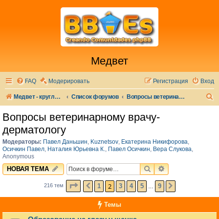
Медвет
FAQ
Модерировать
Регистрация
Вход
П
Медвет - круглосуточная ветеринарная клиника в Москве
Список форумов
Вопросы ветеринарному врачу-дерматологу
о
Вопросы ветеринарному врачу-
и
дерматологу
с
Модераторы:
Павел Даньшин
,
Kuznetsov
,
Екатерина Никифорова
,
к
Осичкин Павел
,
Наталия Юрьевна К.
,
Павел Осичкин
,
Вера Слукова
,
Anonymous
ПОИСК
РАСШИРЕННЫЙ 
НОВАЯ ТЕМА
СТРАНИЦА
2
ИЗ
9
2
1
3
4
5
9
216 тем
ПРЕД.
СЛЕД.
…
Темы