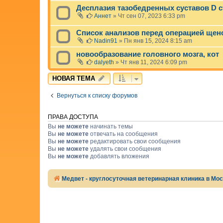
л
Десплазия тазобедренных суставов D с
а
Аннет
»
Чт сен 07, 2023 6:33 pm
у
д
Список анализов перед операцией щено
а
л
Nadin91
»
Пн янв 15, 2024 8:15 am
е
новообразование головного мозга, кот
н
а
dalyeth
»
Чт янв 11, 2024 6:09 pm
.
НОВАЯ ТЕМА
Вернуться к списку форумов
ПРАВА ДОСТУПА
Вы
не можете
начинать темы
Вы
не можете
отвечать на сообщения
Вы
не можете
редактировать свои сообщения
Вы
не можете
удалять свои сообщения
Вы
не можете
добавлять вложения
Медвет - круглосуточная ветеринарная клиника в Мо