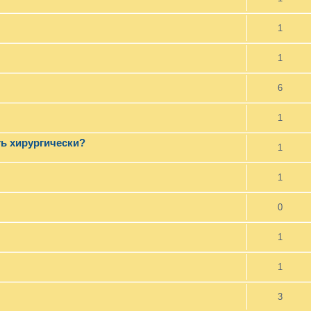
1
1
6
1
ть хирургически?
1
1
0
1
1
3