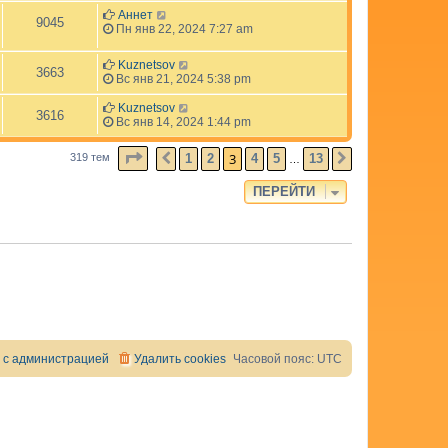
Аннет
9045
Пн янв 22, 2024 7:27 am
Kuznetsov
3663
Вс янв 21, 2024 5:38 pm
Kuznetsov
3616
Вс янв 14, 2024 1:44 pm
СТРАНИЦА
3
ИЗ
13
3
1
2
4
5
13
319 тем
ПРЕД.
СЛЕД.
…
ПЕРЕЙТИ
 с администрацией
Удалить cookies
Часовой пояс:
UTC