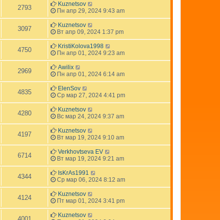
Kuznetsov
2793
Пн апр 29, 2024 9:43 am
Kuznetsov
3097
Вт апр 09, 2024 1:37 pm
KristiKolova1998
4750
Пн апр 01, 2024 9:23 am
Awilix
2969
Пн апр 01, 2024 6:14 am
ElenSov
4835
Ср мар 27, 2024 4:41 pm
Kuznetsov
4280
Вс мар 24, 2024 9:37 am
Kuznetsov
4197
Вт мар 19, 2024 9:10 am
Verkhovtseva EV
6714
Вт мар 19, 2024 9:21 am
IsKrAs1991
4344
Ср мар 06, 2024 8:12 am
Kuznetsov
4124
Пт мар 01, 2024 3:41 pm
Kuznetsov
4001