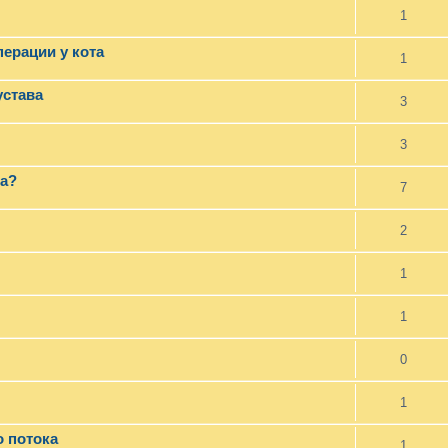
1
ерации у кота
1
устава
3
3
за?
7
2
1
1
0
1
 потока
1