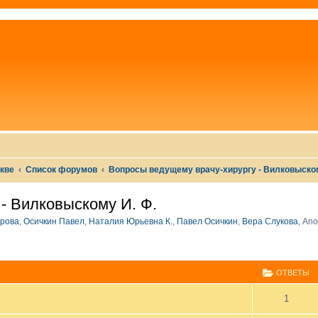
скве
Список форумов
Вопросы ведущему врачу-хирургу - Вилковыском
- Вилковыскому И. Ф.
рова
,
Осичкин Павел
,
Наталия Юрьевна К.
,
Павел Осичкин
,
Вера Слукова
,
Ano
СШИРЕННЫЙ ПОИСК
ОТВЕТЫ
1