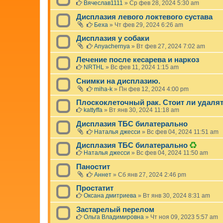
Вячеслав1111
»
Ср фев 28, 2024 5:30 am
Дисплазия левого локтевого сустава
Беха
»
Чт фев 29, 2024 6:26 am
Дисплазия у собаки
Anyachernya
»
Вт фев 27, 2024 7:02 am
Лечение после кесарева и наркоз
NRTHL
»
Вс фев 11, 2024 1:15 am
Снимки на дисплазию.
miha-k
»
Пн фев 12, 2024 4:00 pm
Плоскоклеточный рак. Стоит ли удаля
kattyffa
»
Вт янв 30, 2024 11:18 am
Дисплазия ТБС билатерально
Наталья джесси
»
Вс фев 04, 2024 11:51 am
Д
Дисплазия ТБС билатерально
а
Наталья джесси
»
Вс фев 04, 2024 11:50 am
н
н
Паностит
а
Аннет
»
Сб янв 27, 2024 2:46 pm
я
т
Простатит
е
Оксана дмитриева
»
Вт янв 30, 2024 8:31 am
м
а
Застарелый перелом
б
Ольга Владимировна
»
Чт ноя 09, 2023 5:57 am
ы