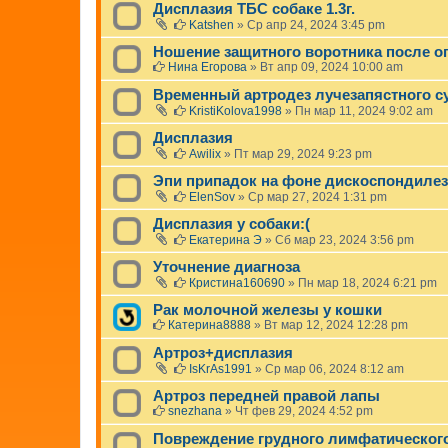
Дисплазия ТБС собаке 1.3г.
Katshen
»
Ср апр 24, 2024 3:45 pm
Ношение защитного воротника после оп
Нина Егорова
»
Вт апр 09, 2024 10:00 am
Временный артродез лучезапястного с
KristiKolova1998
»
Пн мар 11, 2024 9:02 am
Дисплазия
Awilix
»
Пт мар 29, 2024 9:23 pm
Эпи припадок на фоне дискоспондиле
ElenSov
»
Ср мар 27, 2024 1:31 pm
Дисплазия у собаки:(
Екатерина Э
»
Сб мар 23, 2024 3:56 pm
Уточнение диагноза
Кристина160690
»
Пн мар 18, 2024 6:21 pm
Рак молочной железы у кошки
Катерина8888
»
Вт мар 12, 2024 12:28 pm
Артроз+дисплазия
IsKrAs1991
»
Ср мар 06, 2024 8:12 am
Артроз передней правой лапы
snezhana
»
Чт фев 29, 2024 4:52 pm
Повреждение грудного лимфатического