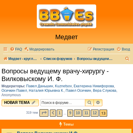
Медвет
FAQ
Модерировать
Регистрация
Вход
П
Медвет - круглосуточная ветеринарная клиника в Москве
Список форумов
Вопросы ведущему врачу-хирургу - Вилковыскому И. Ф.
о
Вопросы ведущему врачу-хирургу -
и
Вилковыскому И. Ф.
с
Модераторы:
Павел Даньшин
,
Kuznetsov
,
Екатерина Никифорова
,
к
Осичкин Павел
,
Наталия Юрьевна К.
,
Павел Осичкин
,
Вера Слукова
,
Anonymous
ПОИСК
РАСШИРЕННЫЙ 
НОВАЯ ТЕМА
СТРАНИЦА
13
ИЗ
13
13
1
9
10
11
12
319 тем
ПРЕД.
…
Темы