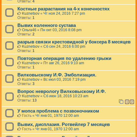
Ответы:
4
Костные разрастания на 4-х конечностях
Kuznetsov
«
Чт ноя 24, 2016 7:27 pm
Ответы:
1
Вывих коленного сустава
Ольга46
«
Пн окт 03, 2016 8:08 pm
Ответы:
2
разрыв связки крестовидной у боксера 8 месяцев
Kuznetsov
«
Сб сен 24, 2016 6:00 pm
Ответы:
1
Повторная операция по удалению грыжи
Kuznetsov
«
Пт авг 26, 2016 9:10 am
Ответы:
1
Вилковыскому И.Ф. Эмболизация.
Kuznetsov
«
Вс июл 03, 2016 7:19 pm
Ответы:
3
Вопрос неврологу Вилковыскому И.Ф.
Kuznetsov
«
Сб июн 18, 2016 10:23 am
Ответы:
13
1
2
У мопса проблема с позвоночником
Гость
«
Чт янв 01, 1970 12:00 am
Вывих, дисплазия. Ротвейлер 7 месяцев
Гость
«
Чт янв 01, 1970 12:00 am