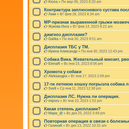
Kiona
»
Пн мар 06, 2023 8:20 am
Контрактура заплюсневого сустава пос
Лаки
»
Вт фев 28, 2023 8:34 am
МР-признак выраженной грыжи мозжечк
Жукова Инга
»
Вт фев 14, 2023 8:22 am
диагноз дисплазия?
Gallka
»
Пн янв 30, 2023 9:51 am
Дисплазия ТБС у ТМ.
Ирина Александр
»
Пн янв 30, 2023 12:43 pm
Собака Вика. Жевательный миозит, рв
ElenaR
»
Вс янв 15, 2023 8:06 pm
Хромота у собаки
Aleksaндра
»
Вт янв 17, 2023 2:09 pm
17-ти летнюю кошку погрызла собака л
Svetl
»
Ср янв 11, 2023 12:30 pm
Дисплазия ЛС. Нужна ли операция.
miporu
»
Вт янв 10, 2023 1:52 pm
Какая степень дисплазии?
Мари_@
»
Вс дек 25, 2022 3:49 pm
Повторная операция в связи с болезнь
ГалинаК
»
Вт дек 13, 2022 10:31 am