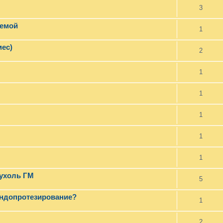
3
темой
1
мес)
2
1
1
1
1
1
пухоль ГМ
5
эндопротезирование?
1
2