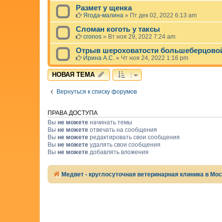
Размет у щенка
Ягода-малина
»
Пт дек 02, 2022 6:13 am
Сломан коготь у таксы
cronos
»
Вт ноя 29, 2022 7:24 am
Отрыв шероховатости большеберцовой 
Ирина А.С.
»
Чт ноя 24, 2022 1:16 pm
НОВАЯ ТЕМА
Вернуться к списку форумов
ПРАВА ДОСТУПА
Вы
не можете
начинать темы
Вы
не можете
отвечать на сообщения
Вы
не можете
редактировать свои сообщения
Вы
не можете
удалять свои сообщения
Вы
не можете
добавлять вложения
Медвет - круглосуточная ветеринарная клиника в Мо