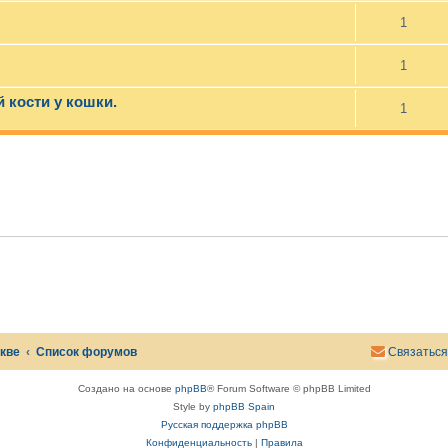
1
1
кости у кошки.
1
скве
Список форумов
Связаться
Создано на основе
phpBB
® Forum Software © phpBB Limited
Style by
phpBB Spain
Русская поддержка phpBB
Конфиденциальность
|
Правила