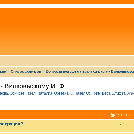
скве
Список форумов
Вопросы ведущему врачу-хирургу - Вилковыском
- Вилковыскому И. Ф.
рова
,
Осичкин Павел
,
Наталия Юрьевна К.
,
Павел Осичкин
,
Вера Слукова
,
Ano
СШИРЕННЫЙ ПОИСК
ОТВЕТЫ
 операция?
1