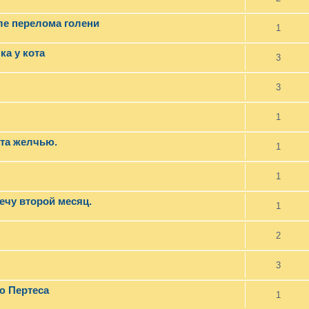
ле перелома голени
1
а у кота
3
3
1
ота желчью.
1
1
ечу второй месяц.
1
2
3
ю Пертеса
1