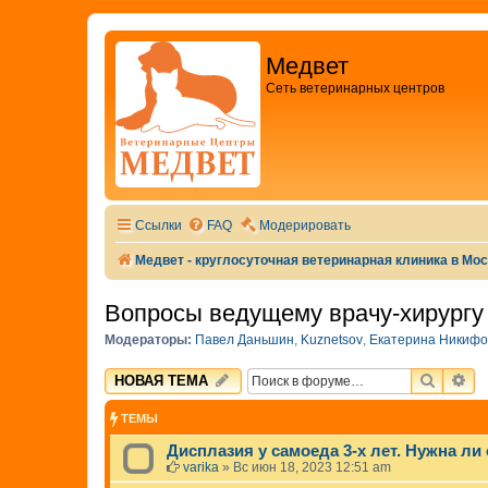
Медвет
Сеть ветеринарных центров
Ссылки
FAQ
Модерировать
Медвет - круглосуточная ветеринарная клиника в Мо
Вопросы ведущему врачу-хирургу 
Модераторы:
Павел Даньшин
,
Kuznetsov
,
Екатерина Никифо
ПОИСК
РА
НОВАЯ ТЕМА
ТЕМЫ
Дисплазия у самоеда 3-х лет. Нужна ли
varika
»
Вс июн 18, 2023 12:51 am