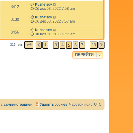
Kuznetsov
3412
Сб дек 03, 2022 7:58 am
Kuznetsov
3130
Сб дек 03, 2022 7:57 am
Kuznetsov
3456
Пн ноя 28, 2022 9:56 am
СТРАНИЦА
5
ИЗ
13
5
1
3
4
6
7
13
319 тем
ПРЕД.
СЛЕД.
…
…
ПЕРЕЙТИ
 с администрацией
Удалить cookies
Часовой пояс:
UTC