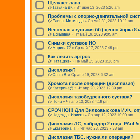
Щелкает лапа
Татьяна ВК
»
Вт июн 13, 2023 5:26 am
Проблемы с опорно-двигательной сис
Елена_Мотильда
»
Ср май 31, 2023 10:11 am
Неполная авульсия бб (щенок йорка 8 
a.gladilina
»
Пт май 19, 2023 9:05 am
Снимки суставов НО
Марина72
»
Ср май 17, 2023 7:49 pm
Как лечить артроз
Ната Джек
»
Пн май 15, 2023 3:18 pm
Дисплазия?
Ольга В.
»
Ср апр 19, 2023 6:32 am
Хромота после операции (дисплазия)
Катерина@
»
Чт апр 20, 2023 12:39 pm
Дисплазия тазобедренного сустава?
Пони
»
Чт апр 13, 2023 4:19 pm
СРОЧНО!!! Для Вилковыскова И.Ф., о
Надежда_Ириска
»
Ср апр 12, 2023 10:09 am
Дисплазия ЛС, лабрадор 2 года. PAuL/
Екатерина П.
»
Чт мар 23, 2023 7:38 am
Дисплазия ТБС, нужна ли операция?