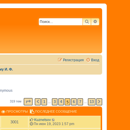
ПОИСК
РАСШИРЕННЫЙ 
Регистрация
Вход
у И. Ф.
nymous
СТРАНИЦА
5
ИЗ
13
5
1
3
4
6
7
13
319 тем
ПРЕД.
СЛЕД.
…
…
ПРОСМОТРЫ
ПОСЛЕДНЕЕ СООБЩЕНИЕ
Kuznetsov
3001
Пн июн 19, 2023 1:57 pm