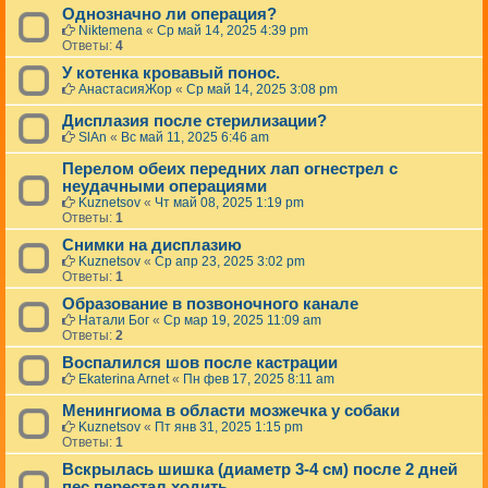
Однозначно ли операция?
Niktemena
«
Ср май 14, 2025 4:39 pm
Ответы:
4
У котенка кровавый понос.
АнастасияЖор
«
Ср май 14, 2025 3:08 pm
Дисплазия после стерилизации?
SlAn
«
Вс май 11, 2025 6:46 am
Перелом обеих передних лап огнестрел с
неудачными операциями
Kuznetsov
«
Чт май 08, 2025 1:19 pm
Ответы:
1
Снимки на дисплазию
Kuznetsov
«
Ср апр 23, 2025 3:02 pm
Ответы:
1
Образование в позвоночного канале
Натали Бог
«
Ср мар 19, 2025 11:09 am
Ответы:
2
Воспалился шов после кастрации
Ekaterina Arnet
«
Пн фев 17, 2025 8:11 am
Менингиома в области мозжечка у собаки
Kuznetsov
«
Пт янв 31, 2025 1:15 pm
Ответы:
1
Вскрылась шишка (диаметр 3-4 см) после 2 дней
пес перестал ходить