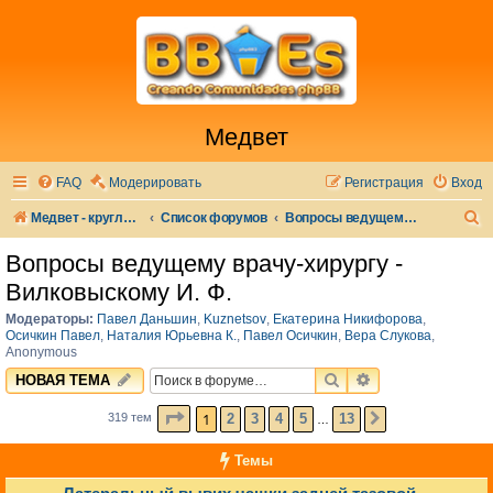
Медвет
FAQ
Модерировать
Регистрация
Вход
П
Медвет - круглосуточная ветеринарная клиника в Москве
Список форумов
Вопросы ведущему врачу-хирургу - Вилковыскому И. Ф.
о
Вопросы ведущему врачу-хирургу -
и
Вилковыскому И. Ф.
с
Модераторы:
Павел Даньшин
,
Kuznetsov
,
Екатерина Никифорова
,
к
Осичкин Павел
,
Наталия Юрьевна К.
,
Павел Осичкин
,
Вера Слукова
,
Anonymous
ПОИСК
РАСШИРЕННЫЙ 
НОВАЯ ТЕМА
СТРАНИЦА
1
ИЗ
13
1
2
3
4
5
13
319 тем
СЛЕД.
…
Темы