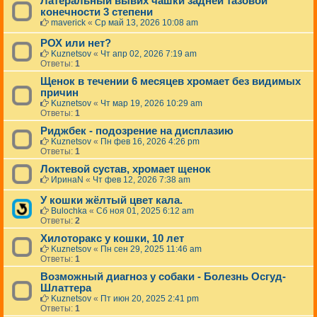
Латеральный вывих чашки задней тазовой
конечности 3 степени
maverick
«
Ср май 13, 2026 10:08 am
РОХ или нет?
Kuznetsov
«
Чт апр 02, 2026 7:19 am
Ответы:
1
Щенок в течении 6 месяцев хромает без видимых
причин
Kuznetsov
«
Чт мар 19, 2026 10:29 am
Ответы:
1
Риджбек - подозрение на дисплазию
Kuznetsov
«
Пн фев 16, 2026 4:26 pm
Ответы:
1
Локтевой сустав, хромает щенок
ИринаN
«
Чт фев 12, 2026 7:38 am
У кошки жёлтый цвет кала.
Bulochka
«
Сб ноя 01, 2025 6:12 am
Ответы:
2
Хилоторакс у кошки, 10 лет
Kuznetsov
«
Пн сен 29, 2025 11:46 am
Ответы:
1
Возможный диагноз у собаки - Болезнь Осгуд-
Шлаттера
Kuznetsov
«
Пт июн 20, 2025 2:41 pm
Ответы:
1