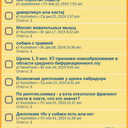
ssaidahmed
«
Пт янв 10, 2025 7:55 am
дивертикул или киста(
Kuznetsov
«
Ср дек 25, 2024 1:57 pm
Ответы:
1
Миозит жевательных мышц
Kuznetsov
«
Вт дек 17, 2024 9:22 am
Ответы:
1
собака с травмой
Kuznetsov
«
Вс дек 08, 2024 10:36 am
Ответы:
1
Щенок 1, 5 мес. КТ-признаки новообразования в
области среднего бифуркационного л/у
NinaFrank
«
Вт ноя 26, 2024 9:05 am
Ответы:
3
Возможная дисплазия у щенка лабрадора
Kuznetsov
«
Ср ноя 13, 2024 9:31 am
Ответы:
3
По рентген.снимку - у кота откололся фрагмент
кости в локте, что это значит?
Kuznetsov
«
Пт ноя 01, 2024 11:47 am
Ответы:
1
Дисплазия тбс у собаки есть или нет
Kuznetsov
«
Пт ноя 01, 2024 11:46 am
Ответы:
1