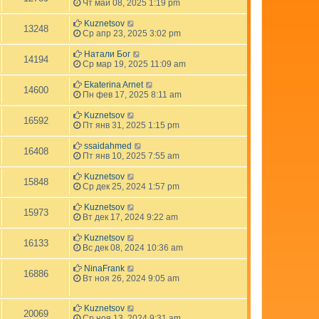
Чт май 08, 2025 1:19 pm
Kuznetsov
13248
Ср апр 23, 2025 3:02 pm
Натали Бог
14194
Ср мар 19, 2025 11:09 am
Ekaterina Arnet
14600
Пн фев 17, 2025 8:11 am
Kuznetsov
16592
Пт янв 31, 2025 1:15 pm
ssaidahmed
16408
Пт янв 10, 2025 7:55 am
Kuznetsov
15848
Ср дек 25, 2024 1:57 pm
Kuznetsov
15973
Вт дек 17, 2024 9:22 am
Kuznetsov
16133
Вс дек 08, 2024 10:36 am
NinaFrank
16886
Вт ноя 26, 2024 9:05 am
Kuznetsov
20069
Ср ноя 13, 2024 9:31 am