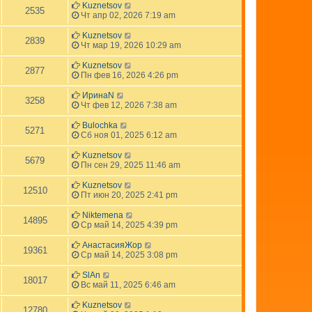
Kuznetsov
2535
Чт апр 02, 2026 7:19 am
Kuznetsov
2839
Чт мар 19, 2026 10:29 am
Kuznetsov
2877
Пн фев 16, 2026 4:26 pm
ИринаN
3258
Чт фев 12, 2026 7:38 am
Bulochka
5271
Сб ноя 01, 2025 6:12 am
Kuznetsov
5679
Пн сен 29, 2025 11:46 am
Kuznetsov
12510
Пт июн 20, 2025 2:41 pm
Niktemena
14895
Ср май 14, 2025 4:39 pm
АнастасияЖор
19361
Ср май 14, 2025 3:08 pm
SlAn
18017
Вс май 11, 2025 6:46 am
Kuznetsov
12780