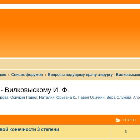
скве
Список форумов
Вопросы ведущему врачу-хирургу - Вилковыском
- Вилковыскому И. Ф.
рова
,
Осичкин Павел
,
Наталия Юрьевна К.
,
Павел Осичкин
,
Вера Слукова
,
Ano
СШИРЕННЫЙ ПОИСК
ОТВЕТЫ
вой конечности 3 степени
0