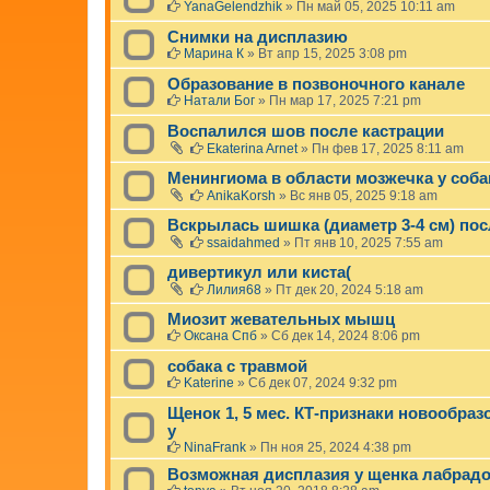
YanaGelendzhik
»
Пн май 05, 2025 10:11 am
Снимки на дисплазию
Марина К
»
Вт апр 15, 2025 3:08 pm
Образование в позвоночного канале
Натали Бог
»
Пн мар 17, 2025 7:21 pm
Воспалился шов после кастрации
Ekaterina Arnet
»
Пн фев 17, 2025 8:11 am
Менингиома в области мозжечка у соба
AnikaKorsh
»
Вс янв 05, 2025 9:18 am
Вскрылась шишка (диаметр 3-4 см) пос
ssaidahmed
»
Пт янв 10, 2025 7:55 am
дивертикул или киста(
Лилия68
»
Пт дек 20, 2024 5:18 am
Миозит жевательных мышц
Оксана Спб
»
Сб дек 14, 2024 8:06 pm
собака с травмой
Katerine
»
Сб дек 07, 2024 9:32 pm
Щенок 1, 5 мес. КТ-признаки новообраз
у
NinaFrank
»
Пн ноя 25, 2024 4:38 pm
Возможная дисплазия у щенка лабрад