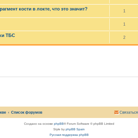
рагмент кости в локте, что это значит?
1
1
ки ТБС
2
скве
Список форумов
Связаться
Создано на основе
phpBB
® Forum Software © phpBB Limited
Style by
phpBB Spain
Русская поддержка phpBB