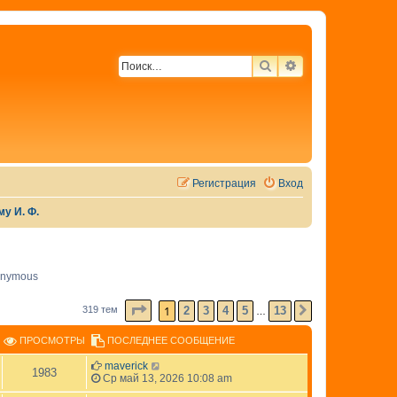
ПОИСК
РАСШИРЕННЫЙ 
Регистрация
Вход
у И. Ф.
nymous
СТРАНИЦА
1
ИЗ
13
1
2
3
4
5
13
319 тем
СЛЕД.
…
ПРОСМОТРЫ
ПОСЛЕДНЕЕ СООБЩЕНИЕ
maverick
1983
Ср май 13, 2026 10:08 am