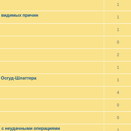
1
з видимых причин
1
1
0
2
1
ь Осгуд-Шлаттера
1
4
0
0
л с неудачными операциями
1