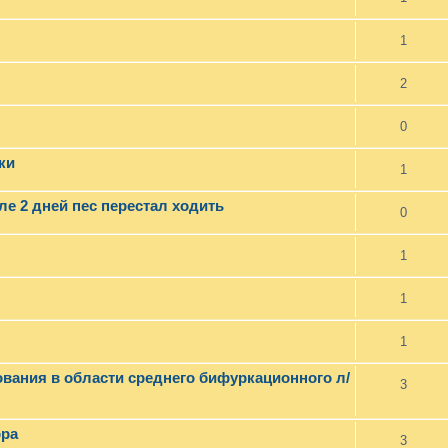
1
2
0
ки
1
ле 2 дней пес перестал ходить
0
1
1
1
ования в области среднего бифуркационного л/
3
ора
3