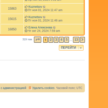
Kuznetsov
15863
Пт ноя 01, 2024 11:47 am
Kuznetsov
15615
Пт ноя 01, 2024 11:46 am
Елена Алексеева
16850
Чт окт 24, 2024 7:59 am
СТРАНИЦА
1
ИЗ
13
1
2
3
4
5
13
319 тем
СЛЕД.
…
ПЕРЕЙТИ
 с администрацией
Удалить cookies
Часовой пояс:
UTC