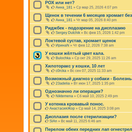
РОХ или нет?
Анна_181
»
Ср мар 25, 2026 4:07 pm
Щенок в течении 6 месяцев хромает бе
Анна_181
»
Чт мар 05, 2026 8:40 pm
Риджбек - подозрение на дисплазию
Sergey Dutchik
»
Вс фев 15, 2026 1:42 pm
Локтевой сустав, хромает щенок
ИринаN
»
Чт фев 12, 2026 7:38 am
У кошки жёлтый цвет кала.
Bulochka
»
Ср окт 29, 2025 11:26 am
Хилоторакс у кошки, 10 лет
c0rcka
»
Вс сен 07, 2025 11:33 am
Возможный диагноз у собаки - Болезн
23adelia
»
Вт июн 17, 2025 1:35 pm
Однозначно ли операция?
Niktemena
»
Сб май 10, 2025 2:49 pm
У котенка кровавый понос.
АнастасияЖор
»
Ср май 14, 2025 3:08 pm
Дисплазия после стерилизации?
SlAn
»
Вс май 11, 2025 6:46 am
Перелом обеих передних лап огнестре