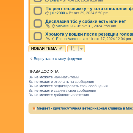
tonya
»
Вт ноя 20, 2018 8:28 am
По рентген.снимку - у кота откололся ф
julie2000
»
Вт окт 29, 2024 6:50 pm
Дисплазия тбс у собаки есть или нет
Varvara09
»
Чт окт 31, 2024 7:59 am
Хромота у кошки после резекции голов
Елена Алексеева
»
Чт окт 17, 2024 12:04 pm
НОВАЯ ТЕМА
Вернуться к списку форумов
ПРАВА ДОСТУПА
Вы
не можете
начинать темы
Вы
не можете
отвечать на сообщения
Вы
не можете
редактировать свои сообщения
Вы
не можете
удалять свои сообщения
Вы
не можете
добавлять вложения
Медвет - круглосуточная ветеринарная клиника в Мо