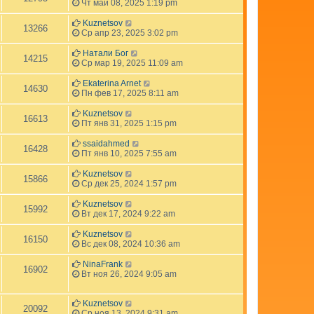
Чт май 08, 2025 1:19 pm
Kuznetsov
13266
Ср апр 23, 2025 3:02 pm
Натали Бог
14215
Ср мар 19, 2025 11:09 am
Ekaterina Arnet
14630
Пн фев 17, 2025 8:11 am
Kuznetsov
16613
Пт янв 31, 2025 1:15 pm
ssaidahmed
16428
Пт янв 10, 2025 7:55 am
Kuznetsov
15866
Ср дек 25, 2024 1:57 pm
Kuznetsov
15992
Вт дек 17, 2024 9:22 am
Kuznetsov
16150
Вс дек 08, 2024 10:36 am
NinaFrank
16902
Вт ноя 26, 2024 9:05 am
Kuznetsov
20092
Ср ноя 13, 2024 9:31 am