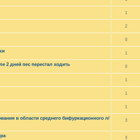
1
2
0
ки
1
ле 2 дней пес перестал ходить
0
1
1
1
ования в области среднего бифуркационного л/
3
ора
3