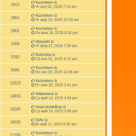
Kuznetsov
2553
Чт апр 02, 2026 7:19 am
Kuznetsov
2861
Чт мар 19, 2026 10:29 am
Kuznetsov
2901
Пн фев 16, 2026 4:26 pm
ИринаN
3308
Чт фев 12, 2026 7:38 am
Bulochka
5292
Сб ноя 01, 2025 6:12 am
Kuznetsov
5695
Пн сен 29, 2025 11:46 am
Kuznetsov
12523
Пт июн 20, 2025 2:41 pm
Niktemena
14916
Ср май 14, 2025 4:39 pm
АнастасияЖор
19395
Ср май 14, 2025 3:08 pm
SlAn
18035
Вс май 11, 2025 6:46 am
Kuznetsov
12795