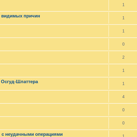
1
з видимых причин
1
1
0
2
1
ь Осгуд-Шлаттера
1
4
0
0
л с неудачными операциями
1