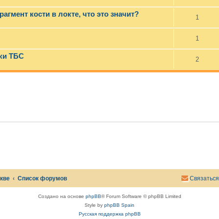
рагмент кости в локте, что это значит?
1
1
ки ТБС
2
скве
Список форумов
Связаться
Создано на основе
phpBB
® Forum Software © phpBB Limited
Style by
phpBB Spain
Русская поддержка phpBB