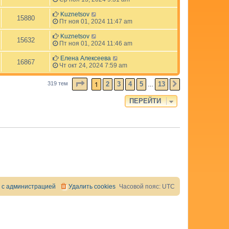
Kuznetsov
15880
Пт ноя 01, 2024 11:47 am
Kuznetsov
15632
Пт ноя 01, 2024 11:46 am
Елена Алексеева
16867
Чт окт 24, 2024 7:59 am
СТРАНИЦА
1
ИЗ
13
1
2
3
4
5
13
319 тем
СЛЕД.
…
ПЕРЕЙТИ
 с администрацией
Удалить cookies
Часовой пояс:
UTC