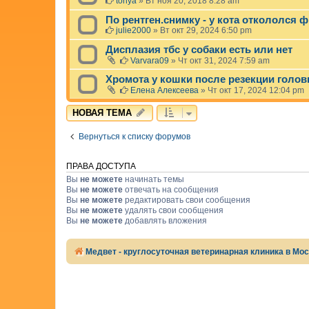
tonya
»
Вт ноя 20, 2018 8:28 am
По рентген.снимку - у кота откололся ф
julie2000
»
Вт окт 29, 2024 6:50 pm
Дисплазия тбс у собаки есть или нет
Varvara09
»
Чт окт 31, 2024 7:59 am
Хромота у кошки после резекции голов
Елена Алексеева
»
Чт окт 17, 2024 12:04 pm
НОВАЯ ТЕМА
Вернуться к списку форумов
ПРАВА ДОСТУПА
Вы
не можете
начинать темы
Вы
не можете
отвечать на сообщения
Вы
не можете
редактировать свои сообщения
Вы
не можете
удалять свои сообщения
Вы
не можете
добавлять вложения
Медвет - круглосуточная ветеринарная клиника в Мо