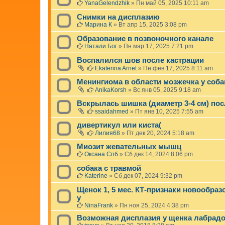
YanaGelendzhik
»
Пн май 05, 2025 10:11 am
Снимки на дисплазию
Марина К
»
Вт апр 15, 2025 3:08 pm
Образование в позвоночного канале
Натали Бог
»
Пн мар 17, 2025 7:21 pm
Воспалился шов после кастрации
Ekaterina Arnet
»
Пн фев 17, 2025 8:11 am
Менингиома в области мозжечка у соба
AnikaKorsh
»
Вс янв 05, 2025 9:18 am
Вскрылась шишка (диаметр 3-4 см) пос
ssaidahmed
»
Пт янв 10, 2025 7:55 am
дивертикул или киста(
Лилия68
»
Пт дек 20, 2024 5:18 am
Миозит жевательных мышц
Оксана Спб
»
Сб дек 14, 2024 8:06 pm
собака с травмой
Katerine
»
Сб дек 07, 2024 9:32 pm
Щенок 1, 5 мес. КТ-признаки новообраз
у
NinaFrank
»
Пн ноя 25, 2024 4:38 pm
Возможная дисплазия у щенка лабрад