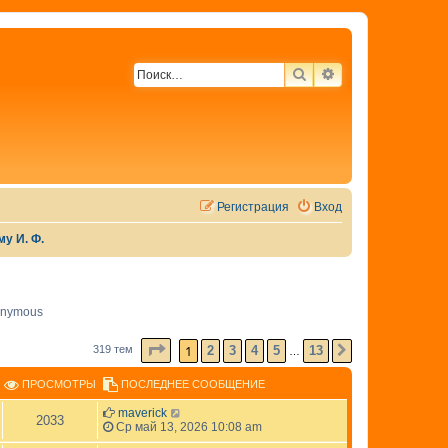
ПОИСК
РАСШИРЕННЫЙ 
Регистрация
Вход
у И. Ф.
nymous
СТРАНИЦА
1
ИЗ
13
1
2
3
4
5
13
319 тем
СЛЕД.
…
ПРОСМОТРЫ
ПОСЛЕДНЕЕ СООБЩЕНИЕ
maverick
2033
Ср май 13, 2026 10:08 am