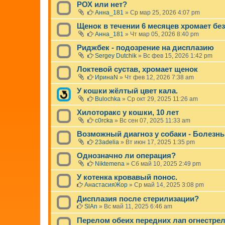
РОХ или нет?
Анна_181
»
Ср мар 25, 2026 4:07 pm
Щенок в течении 6 месяцев хромает бе
Анна_181
»
Чт мар 05, 2026 8:40 pm
Риджбек - подозрение на дисплазию
Sergey Dutchik
»
Вс фев 15, 2026 1:42 pm
Локтевой сустав, хромает щенок
ИринаN
»
Чт фев 12, 2026 7:38 am
У кошки жёлтый цвет кала.
Bulochka
»
Ср окт 29, 2025 11:26 am
Хилоторакс у кошки, 10 лет
c0rcka
»
Вс сен 07, 2025 11:33 am
Возможный диагноз у собаки - Болезн
23adelia
»
Вт июн 17, 2025 1:35 pm
Однозначно ли операция?
Niktemena
»
Сб май 10, 2025 2:49 pm
У котенка кровавый понос.
АнастасияЖор
»
Ср май 14, 2025 3:08 pm
Дисплазия после стерилизации?
SlAn
»
Вс май 11, 2025 6:46 am
Перелом обеих передних лап огнестре