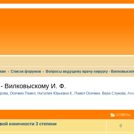
скве
Список форумов
Вопросы ведущему врачу-хирургу - Вилковыском
- Вилковыскому И. Ф.
рова
,
Осичкин Павел
,
Наталия Юрьевна К.
,
Павел Осичкин
,
Вера Слукова
,
Ano
СШИРЕННЫЙ ПОИСК
ОТВЕТЫ
вой конечности 3 степени
0