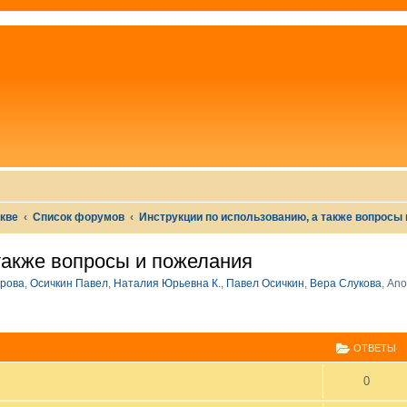
скве
Список форумов
Инструкции по использованию, а также вопросы
также вопросы и пожелания
рова
,
Осичкин Павел
,
Наталия Юрьевна К.
,
Павел Осичкин
,
Вера Слукова
,
Ano
СШИРЕННЫЙ ПОИСК
ОТВЕТЫ
0