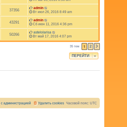
admin
37356
Вт июл 26, 2016 8:49 am
admin
43291
Сб июн 11, 2016 4:36 pm
astelolarisa
50266
Вт май 17, 2016 4:07 pm
1
2
35 тем
СЛЕД.
ПЕРЕЙТИ
 с администрацией
Удалить cookies
Часовой пояс:
UTC