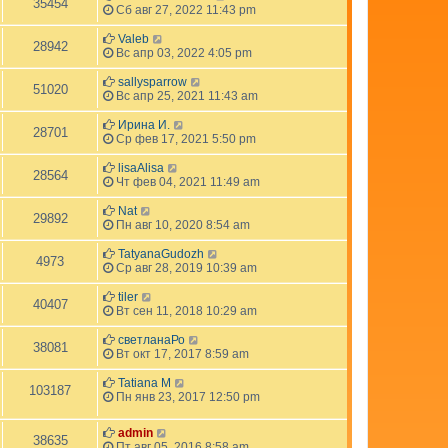
35454
Сб авг 27, 2022 11:43 pm
Valeb
28942
Вс апр 03, 2022 4:05 pm
sallysparrow
51020
Вс апр 25, 2021 11:43 am
Ирина И.
28701
Ср фев 17, 2021 5:50 pm
lisaAlisa
28564
Чт фев 04, 2021 11:49 am
Nat
29892
Пн авг 10, 2020 8:54 am
TatyanaGudozh
4973
Ср авг 28, 2019 10:39 am
tiler
40407
Вт сен 11, 2018 10:29 am
светланаРо
38081
Вт окт 17, 2017 8:59 am
Tatiana M
103187
Пн янв 23, 2017 12:50 pm
admin
38635
Пт авг 05, 2016 8:58 am