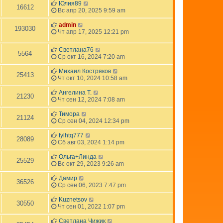
Юлия89
16612
Вс апр 20, 2025 9:59 am
admin
193030
Чт апр 17, 2025 12:21 pm
Светлана76
5564
Ср окт 16, 2024 7:20 am
Михаил Костряков
25413
Чт окт 10, 2024 10:58 am
Ангелина Т.
21230
Чт сен 12, 2024 7:08 am
Тимора
21124
Ср сен 04, 2024 12:34 pm
fylhtq777
28089
Сб авг 03, 2024 1:14 pm
Ольга+Линда
25529
Вс окт 29, 2023 9:26 am
Дамир
36526
Ср сен 06, 2023 7:47 pm
Kuznetsov
30550
Чт сен 01, 2022 1:07 pm
Светлана Чижик