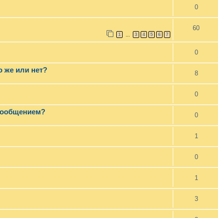
0
60
1
3
4
5
6
7
…
0
о же или нет?
8
0
 сообщением?
0
1
0
1
3