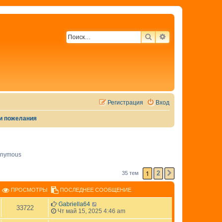
ПОИСК
РАСШИРЕННЫЙ 
Регистрация
Вход
 и пожелания
nymous
1
2
35 тем
СЛЕД.
ПРОСМОТРЫ
ПОСЛЕДНЕЕ СООБЩЕНИЕ
Gabriella64
33722
Чт май 15, 2025 4:46 am