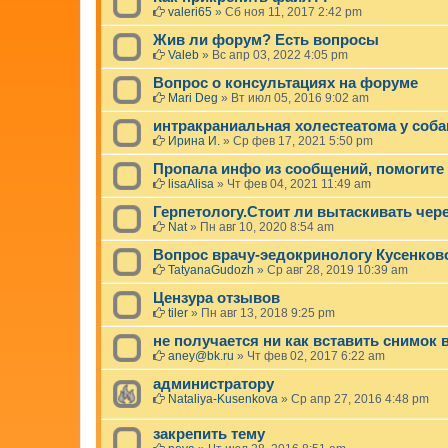
е
valeri65
»
Сб ноя 11, 2017 2:42 pm
м
а
Жив ли форум? Есть вопросы
б
Valeb
»
Вс апр 03, 2022 4:05 pm
ы
л
Вопрос о консультациях на форуме
а
Mari Deg
»
Вт июл 05, 2016 9:02 am
у
д
интракраниальная холестеатома у соба
а
Ирина И.
»
Ср фев 17, 2021 5:50 pm
л
е
Пропала инфо из сообщений, помогите
н
lisaAlisa
»
Чт фев 04, 2021 11:49 am
а
.
Герпетологу.Стоит ли вытаскивать чер
Nat
»
Пн авг 10, 2020 8:54 am
Вопрос врачу-эедокринологу Кусенков
TatyanaGudozh
»
Ср авг 28, 2019 10:39 am
Цензура отзывов
tiler
»
Пн авг 13, 2018 9:25 pm
не получается ни как вставить снимок
aney@bk.ru
»
Чт фев 02, 2017 6:22 am
администратору
Nataliya-Kusenkova
»
Ср апр 27, 2016 4:48 pm
закрепить тему