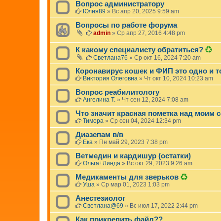
Вопрос администратору
Юлия89
»
Вс апр 20, 2025 9:59 am
Вопросы по работе форума
admin
»
Ср апр 27, 2016 4:48 pm
Д
К какому специалисту обратиться?
а
Светлана76
»
Ср окт 16, 2024 7:20 am
н
н
Коронавирус кошек и ФИП это одно и т
а
Виктория Олеговна
»
Чт окт 10, 2024 10:23 am
я
т
Вопрос реабилитологу
е
Ангелина Т.
»
Чт сен 12, 2024 7:08 am
м
а
Что значит красная пометка над моим
б
Тимора
»
Ср сен 04, 2024 12:34 pm
ы
л
Диазепам в/в
а
Ека
»
Пн май 29, 2023 7:38 pm
у
д
Ветмедин и кардишур (остатки)
а
Ольга+Линда
»
Вс окт 29, 2023 9:26 am
л
е
Д
Медикаменты для зверьков
н
а
Уша
»
Ср мар 01, 2023 1:03 pm
а
н
.
н
Анестезиолог
а
Светлана@69
»
Вс июл 17, 2022 2:44 pm
я
т
Как прикрепить файл??