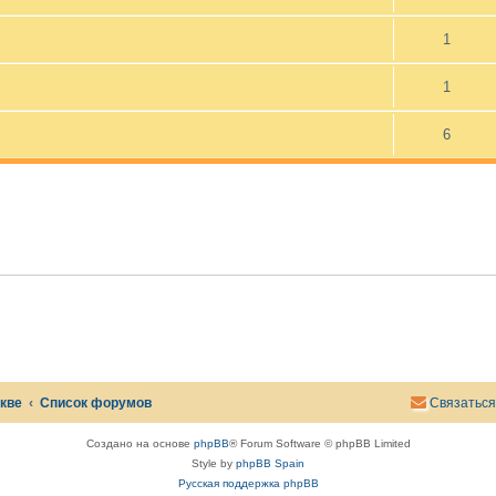
у
д
а
1
л
е
н
1
а
.
6
скве
Список форумов
Связаться
Создано на основе
phpBB
® Forum Software © phpBB Limited
Style by
phpBB Spain
Русская поддержка phpBB