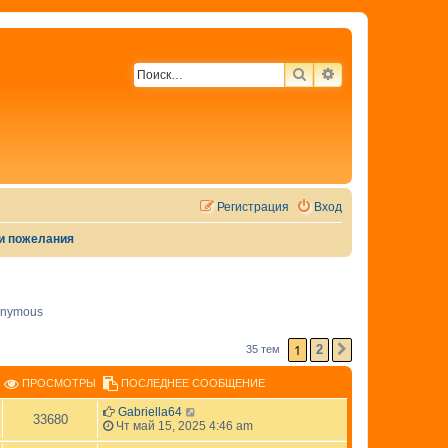
ПОИСК
РАСШИРЕННЫЙ 
Регистрация
Вход
 и пожелания
nymous
1
2
35 тем
СЛЕД.
ПРОСМОТРЫ
ПОСЛЕДНЕЕ СООБЩЕНИЕ
Gabriella64
33680
Чт май 15, 2025 4:46 am