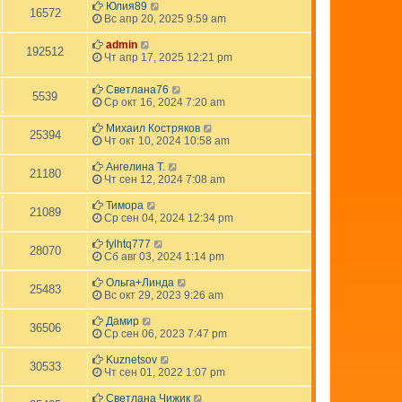
Юлия89
16572
Вс апр 20, 2025 9:59 am
admin
192512
Чт апр 17, 2025 12:21 pm
Светлана76
5539
Ср окт 16, 2024 7:20 am
Михаил Костряков
25394
Чт окт 10, 2024 10:58 am
Ангелина Т.
21180
Чт сен 12, 2024 7:08 am
Тимора
21089
Ср сен 04, 2024 12:34 pm
fylhtq777
28070
Сб авг 03, 2024 1:14 pm
Ольга+Линда
25483
Вс окт 29, 2023 9:26 am
Дамир
36506
Ср сен 06, 2023 7:47 pm
Kuznetsov
30533
Чт сен 01, 2022 1:07 pm
Светлана Чижик