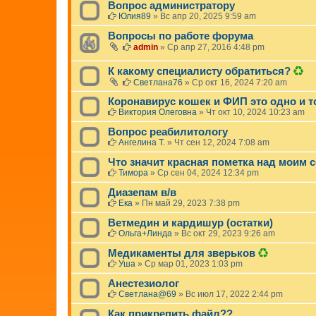
Вопрос администратору
Юлия89
»
Вс апр 20, 2025 9:59 am
Вопросы по работе форума
admin
»
Ср апр 27, 2016 4:48 pm
Д
К какому специалисту обратиться?
а
Светлана76
»
Ср окт 16, 2024 7:20 am
н
н
Коронавирус кошек и ФИП это одно и т
а
Виктория Олеговна
»
Чт окт 10, 2024 10:23 am
я
т
Вопрос реабилитологу
е
Ангелина Т.
»
Чт сен 12, 2024 7:08 am
м
а
Что значит красная пометка над моим
б
Тимора
»
Ср сен 04, 2024 12:34 pm
ы
л
Диазепам в/в
а
Ека
»
Пн май 29, 2023 7:38 pm
у
д
Ветмедин и кардишур (остатки)
а
Ольга+Линда
»
Вс окт 29, 2023 9:26 am
л
е
Д
Медикаменты для зверьков
н
а
Уша
»
Ср мар 01, 2023 1:03 pm
а
н
.
н
Анестезиолог
а
Светлана@69
»
Вс июл 17, 2022 2:44 pm
я
т
Как прикрепить файл??