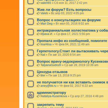
е
valeri65
»
Сб ноя 11, 2017 2:42 pm
м
а
Жив ли форум? Есть вопросы
б
Valeb
»
Вс апр 03, 2022 4:05 pm
ы
л
Вопрос о консультациях на форуме
а
Mari Deg
»
Вт июл 05, 2016 9:02 am
у
д
интракраниальная холестеатома у соба
а
Ирина И.
»
Ср фев 17, 2021 5:50 pm
л
е
Пропала инфо из сообщений, помогите
н
lisaAlisa
»
Чт фев 04, 2021 11:49 am
а
.
Герпетологу.Стоит ли вытаскивать чер
Nat
»
Пн авг 10, 2020 8:54 am
Вопрос врачу-эедокринологу Кусенков
TatyanaGudozh
»
Ср авг 28, 2019 10:39 am
Цензура отзывов
tiler
»
Пн авг 13, 2018 9:25 pm
не получается ни как вставить снимок
aney@bk.ru
»
Чт фев 02, 2017 6:22 am
администратору
Nataliya-Kusenkova
»
Ср апр 27, 2016 4:48 pm
закрепить тему