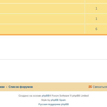
у
д
а
1
л
е
н
1
а
.
6
скве
Список форумов
Связаться
Создано на основе
phpBB
® Forum Software © phpBB Limited
Style by
phpBB Spain
Русская поддержка phpBB