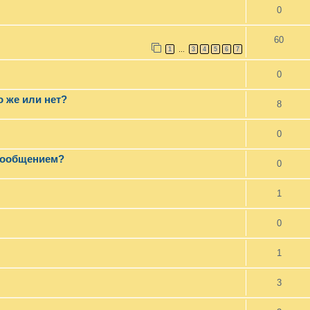
0
60
1
3
4
5
6
7
…
0
о же или нет?
8
0
 сообщением?
0
1
0
1
3