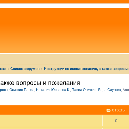
скве
Список форумов
Инструкции по использованию, а также вопросы
также вопросы и пожелания
рова
,
Осичкин Павел
,
Наталия Юрьевна К.
,
Павел Осичкин
,
Вера Слукова
,
Ano
СШИРЕННЫЙ ПОИСК
ОТВЕТЫ
0