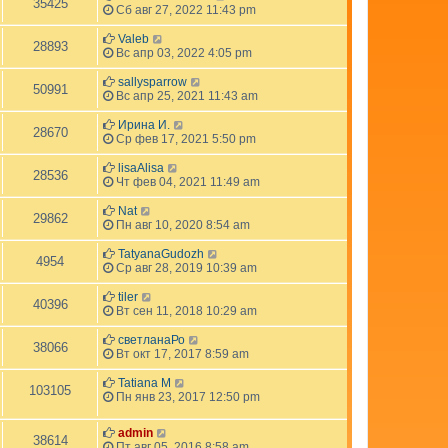
35425
Сб авг 27, 2022 11:43 pm
Valeb
28893
Вс апр 03, 2022 4:05 pm
sallysparrow
50991
Вс апр 25, 2021 11:43 am
Ирина И.
28670
Ср фев 17, 2021 5:50 pm
lisaAlisa
28536
Чт фев 04, 2021 11:49 am
Nat
29862
Пн авг 10, 2020 8:54 am
TatyanaGudozh
4954
Ср авг 28, 2019 10:39 am
tiler
40396
Вт сен 11, 2018 10:29 am
светланаРо
38066
Вт окт 17, 2017 8:59 am
Tatiana M
103105
Пн янв 23, 2017 12:50 pm
admin
38614
Пт авг 05, 2016 8:58 am