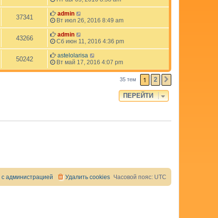
admin
37341
Вт июл 26, 2016 8:49 am
admin
43266
Сб июн 11, 2016 4:36 pm
astelolarisa
50242
Вт май 17, 2016 4:07 pm
1
2
35 тем
СЛЕД.
ПЕРЕЙТИ
 с администрацией
Удалить cookies
Часовой пояс:
UTC