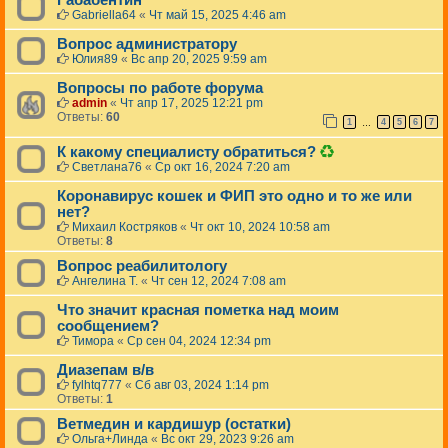
Габабентин
Gabriella64
«
Чт май 15, 2025 4:46 am
Вопрос администратору
Юлия89
«
Вс апр 20, 2025 9:59 am
Вопросы по работе форума
admin
«
Чт апр 17, 2025 12:21 pm
Ответы:
60
1
4
5
6
7
…
Д
К какому специалисту обратиться?
а
Светлана76
«
Ср окт 16, 2024 7:20 am
н
н
Коронавирус кошек и ФИП это одно и то же или
а
нет?
я
Михаил Костряков
«
Чт окт 10, 2024 10:58 am
т
Ответы:
8
е
м
Вопрос реабилитологу
а
Ангелина Т.
«
Чт сен 12, 2024 7:08 am
б
ы
Что значит красная пометка над моим
л
сообщением?
а
Тимора
«
Ср сен 04, 2024 12:34 pm
у
д
Диазепам в/в
а
fylhtq777
«
Сб авг 03, 2024 1:14 pm
л
Ответы:
1
е
н
Ветмедин и кардишур (остатки)
а
Ольга+Линда
«
Вс окт 29, 2023 9:26 am
.