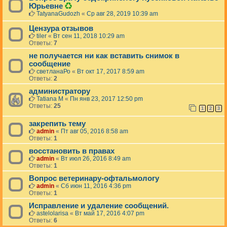
Д
Юрьевне
а
TatyanaGudozh
«
Ср авг 28, 2019 10:39 am
н
н
Цензура отзывов
а
tiler
«
Вт сен 11, 2018 10:29 am
я
Ответы:
7
т
е
не получается ни как вставить снимок в
м
сообщение
а
светланаРо
«
Вт окт 17, 2017 8:59 am
б
Ответы:
2
ы
л
администратору
а
Tatiana M
«
Пн янв 23, 2017 12:50 pm
у
Ответы:
25
1
2
3
д
а
закрепить тему
л
admin
«
Пт авг 05, 2016 8:58 am
е
Ответы:
1
н
а
восстановить в правах
.
admin
«
Вт июл 26, 2016 8:49 am
Ответы:
1
Вопрос ветеринару-офтальмологу
admin
«
Сб июн 11, 2016 4:36 pm
Ответы:
1
Исправление и удаление сообщений.
astelolarisa
«
Вт май 17, 2016 4:07 pm
Ответы:
6