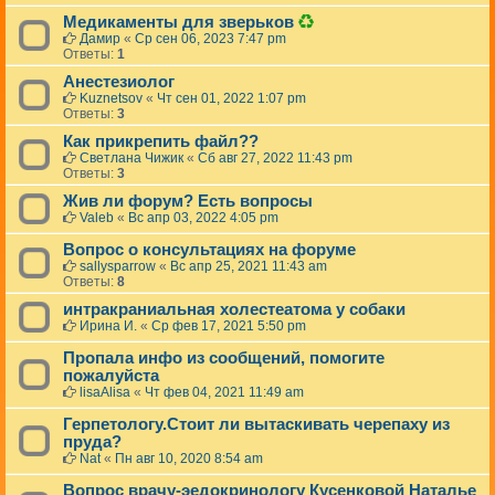
Д
Медикаменты для зверьков
а
Дамир
«
Ср сен 06, 2023 7:47 pm
н
Ответы:
1
н
Анестезиолог
а
я
Kuznetsov
«
Чт сен 01, 2022 1:07 pm
т
Ответы:
3
е
Как прикрепить файл??
м
Светлана Чижик
«
Сб авг 27, 2022 11:43 pm
а
Ответы:
3
б
ы
Жив ли форум? Есть вопросы
л
Valeb
«
Вс апр 03, 2022 4:05 pm
а
у
Вопрос о консультациях на форуме
д
sallysparrow
«
Вс апр 25, 2021 11:43 am
а
Ответы:
8
л
е
интракраниальная холестеатома у собаки
н
Ирина И.
«
Ср фев 17, 2021 5:50 pm
а
.
Пропала инфо из сообщений, помогите
пожалуйста
lisaAlisa
«
Чт фев 04, 2021 11:49 am
Герпетологу.Стоит ли вытаскивать черепаху из
пруда?
Nat
«
Пн авг 10, 2020 8:54 am
Вопрос врачу-эедокринологу Кусенковой Наталье