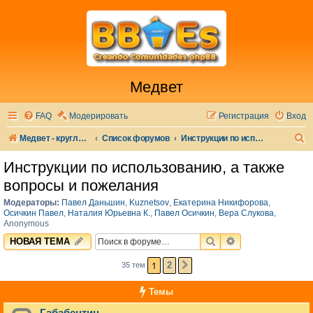
Медвет
FAQ
Модерировать
Регистрация
Вход
П
Медвет - круглосуточная ветеринарная клиника в Москве
Список форумов
Инструкции по использованию, а также вопросы и пожелания
о
Инструкции по использованию, а также
и
вопросы и пожелания
с
Модераторы:
Павел Даньшин
,
Kuznetsov
,
Екатерина Никифорова
,
к
Осичкин Павел
,
Наталия Юрьевна К.
,
Павел Осичкин
,
Вера Слукова
,
Anonymous
ПОИСК
РАСШИРЕННЫЙ 
НОВАЯ ТЕМА
1
2
35 тем
СЛЕД.
Темы