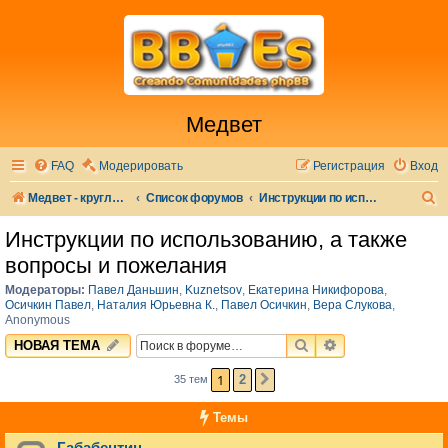
Медвет
FAQ
Модерировать
Регистрация
Вход
П
Медвет - круглосуточная ветеринарная клиника в Москве
Список форумов
Инструкции по использованию, а также вопросы и пожелания
о
Инструкции по использованию, а также
и
вопросы и пожелания
с
Модераторы:
Павел Даньшин
,
Kuznetsov
,
Екатерина Никифорова
,
к
Осичкин Павел
,
Наталия Юрьевна К.
,
Павел Осичкин
,
Вера Слукова
,
Anonymous
ПОИСК
РАСШИРЕННЫЙ 
НОВАЯ ТЕМА
1
2
35 тем
СЛЕД.
Темы