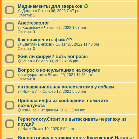
Д
Медикаменты для зверьков
а
Дамир
«
Ср сен 06, 2023 7:47 pm
н
Ответы:
1
н
Анестезиолог
а
я
Kuznetsov
«
Чт сен 01, 2022 1:07 pm
т
Ответы:
3
е
Как прикрепить файл??
м
Светлана Чижик
«
Сб авг 27, 2022 11:43 pm
а
Ответы:
3
б
ы
Жив ли форум? Есть вопросы
л
Valeb
«
Вс апр 03, 2022 4:05 pm
а
у
Вопрос о консультациях на форуме
д
sallysparrow
«
Вс апр 25, 2021 11:43 am
а
Ответы:
8
л
е
интракраниальная холестеатома у собаки
н
Ирина И.
«
Ср фев 17, 2021 5:50 pm
а
.
Пропала инфо из сообщений, помогите
пожалуйста
lisaAlisa
«
Чт фев 04, 2021 11:49 am
Герпетологу.Стоит ли вытаскивать черепаху из
пруда?
Nat
«
Пн авг 10, 2020 8:54 am
Вопрос врачу-эедокринологу Кусенковой Наталье