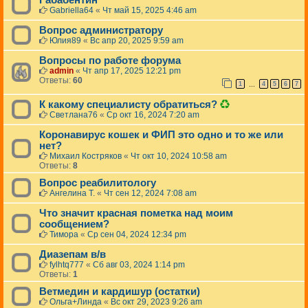
Габабентин
Gabriella64
«
Чт май 15, 2025 4:46 am
Вопрос администратору
Юлия89
«
Вс апр 20, 2025 9:59 am
Вопросы по работе форума
admin
«
Чт апр 17, 2025 12:21 pm
Ответы:
60
1
4
5
6
7
…
Д
К какому специалисту обратиться?
а
Светлана76
«
Ср окт 16, 2024 7:20 am
н
н
Коронавирус кошек и ФИП это одно и то же или
а
нет?
я
Михаил Костряков
«
Чт окт 10, 2024 10:58 am
т
Ответы:
8
е
м
Вопрос реабилитологу
а
Ангелина Т.
«
Чт сен 12, 2024 7:08 am
б
ы
Что значит красная пометка над моим
л
сообщением?
а
Тимора
«
Ср сен 04, 2024 12:34 pm
у
д
Диазепам в/в
а
fylhtq777
«
Сб авг 03, 2024 1:14 pm
л
Ответы:
1
е
н
Ветмедин и кардишур (остатки)
а
Ольга+Линда
«
Вс окт 29, 2023 9:26 am
.