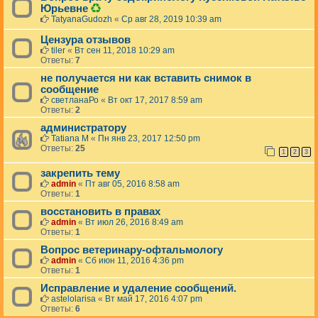
Д
Юрьевне
а
TatyanaGudozh
«
Ср авг 28, 2019 10:39 am
н
н
Цензура отзывов
а
tiler
«
Вт сен 11, 2018 10:29 am
я
Ответы:
7
т
е
не получается ни как вставить снимок в
м
сообщение
а
светланаРо
«
Вт окт 17, 2017 8:59 am
б
Ответы:
2
ы
л
администратору
а
Tatiana M
«
Пн янв 23, 2017 12:50 pm
у
Ответы:
25
1
2
3
д
а
закрепить тему
л
admin
«
Пт авг 05, 2016 8:58 am
е
Ответы:
1
н
а
восстановить в правах
.
admin
«
Вт июл 26, 2016 8:49 am
Ответы:
1
Вопрос ветеринару-офтальмологу
admin
«
Сб июн 11, 2016 4:36 pm
Ответы:
1
Исправление и удаление сообщений.
astelolarisa
«
Вт май 17, 2016 4:07 pm
Ответы:
6