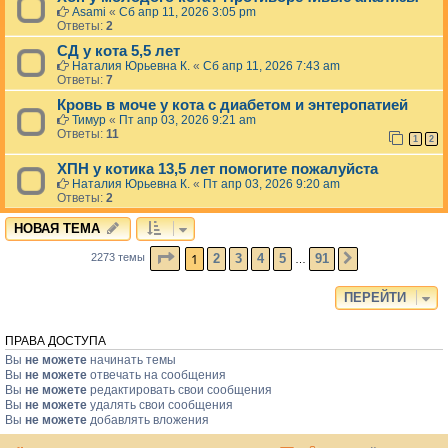
Asami
«
Сб апр 11, 2026 3:05 pm
Ответы:
2
СД у кота 5,5 лет
Наталия Юрьевна К.
«
Сб апр 11, 2026 7:43 am
Ответы:
7
Кровь в моче у кота с диабетом и энтеропатией
Тимур
«
Пт апр 03, 2026 9:21 am
Ответы:
11
1
2
ХПН у котика 13,5 лет помогите пожалуйста
Наталия Юрьевна К.
«
Пт апр 03, 2026 9:20 am
Ответы:
2
НОВАЯ ТЕМА
СТРАНИЦА
1
ИЗ
91
1
2
3
4
5
91
2273 темы
СЛЕД.
…
ПЕРЕЙТИ
ПРАВА ДОСТУПА
Вы
не можете
начинать темы
Вы
не можете
отвечать на сообщения
Вы
не можете
редактировать свои сообщения
Вы
не можете
удалять свои сообщения
Вы
не можете
добавлять вложения