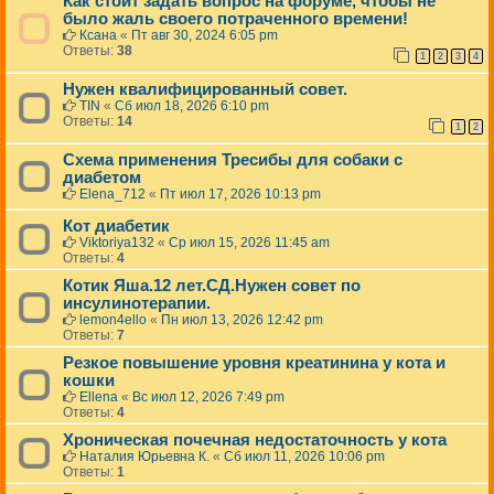
Как стоит задать вопрос на форуме, чтобы не
было жаль своего потраченного времени!
Ксана
«
Пт авг 30, 2024 6:05 pm
Ответы:
38
1
2
3
4
Нужен квалифицированный совет.
TIN
«
Сб июл 18, 2026 6:10 pm
Ответы:
14
1
2
Схема применения Тресибы для собаки с
диабетом
Elena_712
«
Пт июл 17, 2026 10:13 pm
Кот диабетик
Viktoriya132
«
Ср июл 15, 2026 11:45 am
Ответы:
4
Котик Яша.12 лет.СД.Нужен совет по
инсулинотерапии.
lemon4ello
«
Пн июл 13, 2026 12:42 pm
Ответы:
7
Резкое повышение уровня креатинина у кота и
кошки
Ellena
«
Вс июл 12, 2026 7:49 pm
Ответы:
4
Хроническая почечная недостаточность у кота
Наталия Юрьевна К.
«
Сб июл 11, 2026 10:06 pm
Ответы:
1