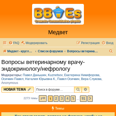
Медвет
FAQ
Модерировать
Регистрация
Вход
П
Медвет - круглосуточная ветеринарная клиника в Москве
Список форумов
Вопросы ветеринарному врачу-эндокринологу/нефрологу
о
Вопросы ветеринарному врачу-
и
эндокринологу/нефрологу
с
Модераторы:
Павел Даньшин
,
Kuznetsov
,
Екатерина Никифорова
,
к
Осичкин Павел
,
Наталия Юрьевна К.
,
Павел Осичкин
,
Вера Слукова
,
Anonymous
ПОИСК
РАСШИРЕННЫЙ 
НОВАЯ ТЕМА
СТРАНИЦА
1
ИЗ
91
1
2
3
4
5
91
2273 темы
СЛЕД.
…
Темы