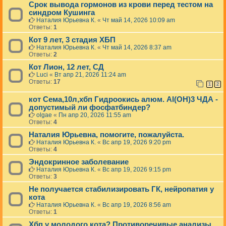
Срок вывода гормонов из крови перед тестом на
синдром Кушинга
Наталия Юрьевна К.
«
Чт май 14, 2026 10:09 am
Ответы:
1
Кот 9 лет, 3 стадия ХБП
Наталия Юрьевна К.
«
Чт май 14, 2026 8:37 am
Ответы:
2
Кот Лион, 12 лет, СД
Luci
«
Вт апр 21, 2026 11:24 am
Ответы:
17
1
2
кот Сема,10л,хбп Гидроокись алюм. Al(OH)3 ЧДА -
допустимый ли фосфатбиндер?
olgae
«
Пн апр 20, 2026 11:55 am
Ответы:
4
Наталия Юрьевна, помогите, пожалуйста.
Наталия Юрьевна К.
«
Вс апр 19, 2026 9:20 pm
Ответы:
4
Эндокринное заболевание
Наталия Юрьевна К.
«
Вс апр 19, 2026 9:15 pm
Ответы:
3
Не получается стабилизировать ГК, нейропатия у
кота
Наталия Юрьевна К.
«
Вс апр 19, 2026 8:56 am
Ответы:
1
Хбп у молодого кота? Противоречивые анализы