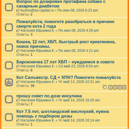
Вопрос по дозировке протафана собаке с
сахарным диабетом
kuzina@as-capital.ru
«
Пн июн 08, 2026 6:25 pm
Ответы:
2
Пожалуйста, помогите разобраться в причине
смерти кота 2 года
Наталия Юрьевна К.
«
Пн июн 08, 2026 4:28 pm
Ответы:
3
Кошка, 12 лет, ХБП, быстрый рост креатинина,
поиск причины.
Наталия Юрьевна К.
«
Пн июн 08, 2026 4:21 pm
Ответы:
1
Барсюнечка 17 лет ХБП – нуждаемся в совете
Наталия Юрьевна К.
«
Сб май 23, 2026 8:50 am
Ответы:
8
Кот Сильвестр. СД + ХПН? Помогите пожалуйста
Наталия Юрьевна К.
«
Чт май 14, 2026 10:31 am
Ответы:
36
1
2
3
4
прошу совет по дозе инсулина
Наталия Юрьевна К.
«
Чт май 14, 2026 10:20 am
Ответы:
7
Кот 7.5 лет, шотландский вислоухий, нужна
помощь с подбором дозы
Наталия Юрьевна К.
«
Чт май 14, 2026 10:14 am
Ответы:
1