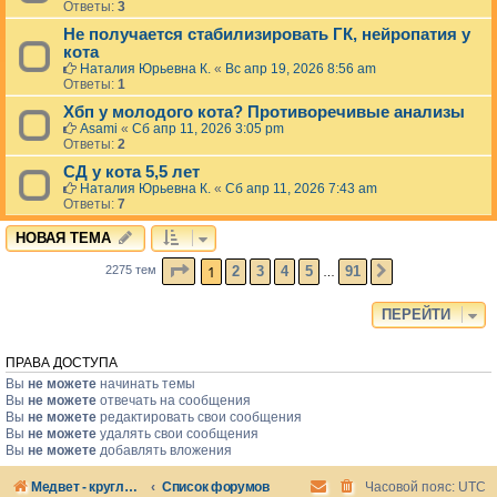
Ответы:
3
Не получается стабилизировать ГК, нейропатия у
кота
Наталия Юрьевна К.
«
Вс апр 19, 2026 8:56 am
Ответы:
1
Хбп у молодого кота? Противоречивые анализы
Asami
«
Сб апр 11, 2026 3:05 pm
Ответы:
2
СД у кота 5,5 лет
Наталия Юрьевна К.
«
Сб апр 11, 2026 7:43 am
Ответы:
7
НОВАЯ ТЕМА
СТРАНИЦА
1
ИЗ
91
1
2
3
4
5
91
2275 тем
СЛЕД.
…
ПЕРЕЙТИ
ПРАВА ДОСТУПА
Вы
не можете
начинать темы
Вы
не можете
отвечать на сообщения
Вы
не можете
редактировать свои сообщения
Вы
не можете
удалять свои сообщения
Вы
не можете
добавлять вложения
Медвет - круглосуточная ветеринарная клиника в Москве
Список форумов
Часовой пояс:
UTC