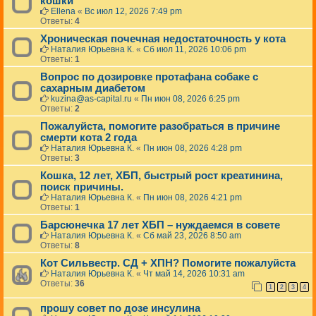
кошки
Ellena
«
Вс июл 12, 2026 7:49 pm
Ответы:
4
Хроническая почечная недостаточность у кота
Наталия Юрьевна К.
«
Сб июл 11, 2026 10:06 pm
Ответы:
1
Вопрос по дозировке протафана собаке с
сахарным диабетом
kuzina@as-capital.ru
«
Пн июн 08, 2026 6:25 pm
Ответы:
2
Пожалуйста, помогите разобраться в причине
смерти кота 2 года
Наталия Юрьевна К.
«
Пн июн 08, 2026 4:28 pm
Ответы:
3
Кошка, 12 лет, ХБП, быстрый рост креатинина,
поиск причины.
Наталия Юрьевна К.
«
Пн июн 08, 2026 4:21 pm
Ответы:
1
Барсюнечка 17 лет ХБП – нуждаемся в совете
Наталия Юрьевна К.
«
Сб май 23, 2026 8:50 am
Ответы:
8
Кот Сильвестр. СД + ХПН? Помогите пожалуйста
Наталия Юрьевна К.
«
Чт май 14, 2026 10:31 am
Ответы:
36
1
2
3
4
прошу совет по дозе инсулина