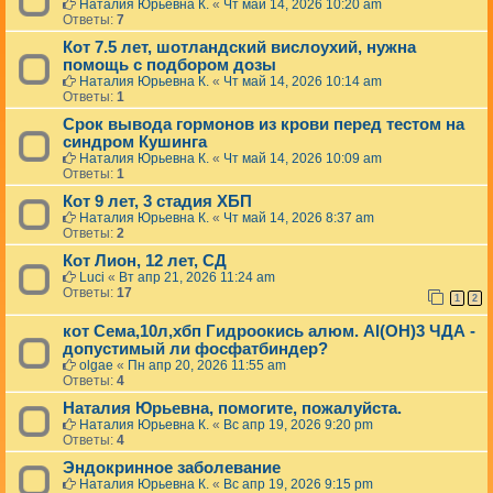
Наталия Юрьевна К.
«
Чт май 14, 2026 10:20 am
Ответы:
7
Кот 7.5 лет, шотландский вислоухий, нужна
помощь с подбором дозы
Наталия Юрьевна К.
«
Чт май 14, 2026 10:14 am
Ответы:
1
Срок вывода гормонов из крови перед тестом на
синдром Кушинга
Наталия Юрьевна К.
«
Чт май 14, 2026 10:09 am
Ответы:
1
Кот 9 лет, 3 стадия ХБП
Наталия Юрьевна К.
«
Чт май 14, 2026 8:37 am
Ответы:
2
Кот Лион, 12 лет, СД
Luci
«
Вт апр 21, 2026 11:24 am
Ответы:
17
1
2
кот Сема,10л,хбп Гидроокись алюм. Al(OH)3 ЧДА -
допустимый ли фосфатбиндер?
olgae
«
Пн апр 20, 2026 11:55 am
Ответы:
4
Наталия Юрьевна, помогите, пожалуйста.
Наталия Юрьевна К.
«
Вс апр 19, 2026 9:20 pm
Ответы:
4
Эндокринное заболевание
Наталия Юрьевна К.
«
Вс апр 19, 2026 9:15 pm