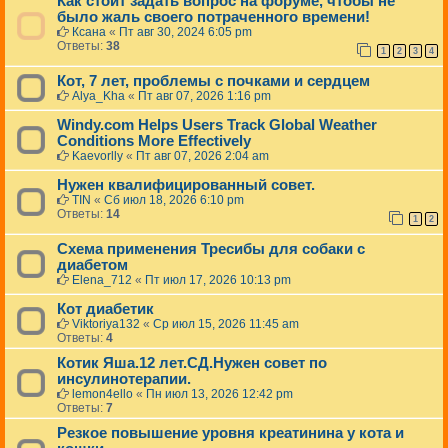
Как стоит задать вопрос на форуме, чтобы не
было жаль своего потраченного времени!
Ксана
«
Пт авг 30, 2024 6:05 pm
Ответы:
38
1
2
3
4
Кот, 7 лет, проблемы с почками и сердцем
Alya_Kha
«
Пт авг 07, 2026 1:16 pm
Windy.com Helps Users Track Global Weather
Conditions More Effectively
Kaevorlly
«
Пт авг 07, 2026 2:04 am
Нужен квалифицированный совет.
TIN
«
Сб июл 18, 2026 6:10 pm
Ответы:
14
1
2
Схема применения Тресибы для собаки с
диабетом
Elena_712
«
Пт июл 17, 2026 10:13 pm
Кот диабетик
Viktoriya132
«
Ср июл 15, 2026 11:45 am
Ответы:
4
Котик Яша.12 лет.СД.Нужен совет по
инсулинотерапии.
lemon4ello
«
Пн июл 13, 2026 12:42 pm
Ответы:
7
Резкое повышение уровня креатинина у кота и