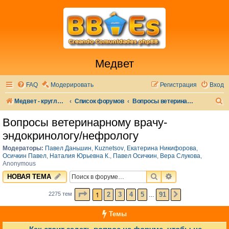
Медвет
FAQ
Модерировать
Регистрация
Вход
П
Медвет - круглосуточная ветеринарная клиника в Москве
Список форумов
Вопросы ветеринарному врачу-эндокринологу/нефрологу
о
Вопросы ветеринарному врачу-
и
эндокринологу/нефрологу
с
Модераторы:
Павел Даньшин
,
Kuznetsov
,
Екатерина Никифорова
,
к
Осичкин Павел
,
Наталия Юрьевна К.
,
Павел Осичкин
,
Вера Слукова
,
Anonymous
ПОИСК
РАСШИРЕННЫЙ 
НОВАЯ ТЕМА
СТРАНИЦА
1
ИЗ
91
1
2
3
4
5
91
2275 тем
СЛЕД.
…
Темы