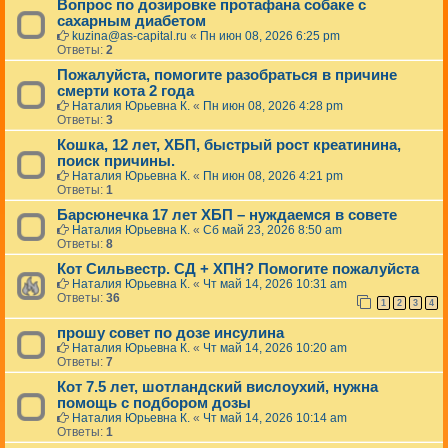
Вопрос по дозировке протафана собаке с
сахарным диабетом
kuzina@as-capital.ru
«
Пн июн 08, 2026 6:25 pm
Ответы:
2
Пожалуйста, помогите разобраться в причине
смерти кота 2 года
Наталия Юрьевна К.
«
Пн июн 08, 2026 4:28 pm
Ответы:
3
Кошка, 12 лет, ХБП, быстрый рост креатинина,
поиск причины.
Наталия Юрьевна К.
«
Пн июн 08, 2026 4:21 pm
Ответы:
1
Барсюнечка 17 лет ХБП – нуждаемся в совете
Наталия Юрьевна К.
«
Сб май 23, 2026 8:50 am
Ответы:
8
Кот Сильвестр. СД + ХПН? Помогите пожалуйста
Наталия Юрьевна К.
«
Чт май 14, 2026 10:31 am
Ответы:
36
1
2
3
4
прошу совет по дозе инсулина
Наталия Юрьевна К.
«
Чт май 14, 2026 10:20 am
Ответы:
7
Кот 7.5 лет, шотландский вислоухий, нужна
помощь с подбором дозы
Наталия Юрьевна К.
«
Чт май 14, 2026 10:14 am
Ответы:
1