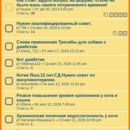
Как стоит задать вопрос на форуме, чтобы не
было жаль своего потраченного времени!
Ксана
«
Пт авг 30, 2024 6:05 pm
Ответы:
38
1
2
3
4
Нужен квалифицированный совет.
TIN
«
Сб июл 18, 2026 6:10 pm
Ответы:
14
1
2
Схема применения Тресибы для собаки с
диабетом
Elena_712
«
Пт июл 17, 2026 10:13 pm
Кот диабетик
Viktoriya132
«
Ср июл 15, 2026 11:45 am
Ответы:
4
Котик Яша.12 лет.СД.Нужен совет по
инсулинотерапии.
lemon4ello
«
Пн июл 13, 2026 12:42 pm
Ответы:
7
Резкое повышение уровня креатинина у кота и
кошки
Ellena
«
Вс июл 12, 2026 7:49 pm
Ответы:
4
Хроническая почечная недостаточность у кота
Наталия Юрьевна К.
«
Сб июл 11, 2026 10:06 pm
Ответы:
1