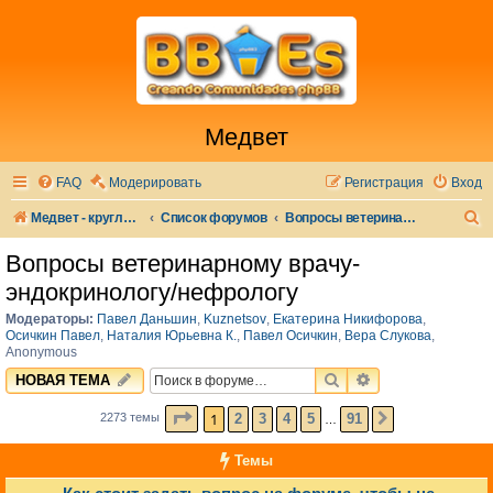
Медвет
FAQ
Модерировать
Регистрация
Вход
П
Медвет - круглосуточная ветеринарная клиника в Москве
Список форумов
Вопросы ветеринарному врачу-эндокринологу/нефрологу
о
Вопросы ветеринарному врачу-
и
эндокринологу/нефрологу
с
Модераторы:
Павел Даньшин
,
Kuznetsov
,
Екатерина Никифорова
,
к
Осичкин Павел
,
Наталия Юрьевна К.
,
Павел Осичкин
,
Вера Слукова
,
Anonymous
ПОИСК
РАСШИРЕННЫЙ 
НОВАЯ ТЕМА
СТРАНИЦА
1
ИЗ
91
1
2
3
4
5
91
2273 темы
СЛЕД.
…
Темы