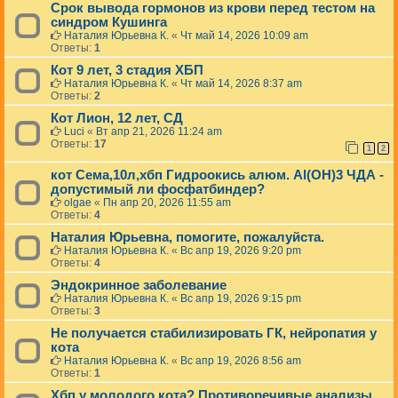
Срок вывода гормонов из крови перед тестом на
синдром Кушинга
Наталия Юрьевна К.
«
Чт май 14, 2026 10:09 am
Ответы:
1
Кот 9 лет, 3 стадия ХБП
Наталия Юрьевна К.
«
Чт май 14, 2026 8:37 am
Ответы:
2
Кот Лион, 12 лет, СД
Luci
«
Вт апр 21, 2026 11:24 am
Ответы:
17
1
2
кот Сема,10л,хбп Гидроокись алюм. Al(OH)3 ЧДА -
допустимый ли фосфатбиндер?
olgae
«
Пн апр 20, 2026 11:55 am
Ответы:
4
Наталия Юрьевна, помогите, пожалуйста.
Наталия Юрьевна К.
«
Вс апр 19, 2026 9:20 pm
Ответы:
4
Эндокринное заболевание
Наталия Юрьевна К.
«
Вс апр 19, 2026 9:15 pm
Ответы:
3
Не получается стабилизировать ГК, нейропатия у
кота
Наталия Юрьевна К.
«
Вс апр 19, 2026 8:56 am
Ответы:
1
Хбп у молодого кота? Противоречивые анализы