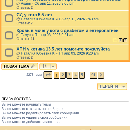
Asami
«
Сб апр 11, 2026 3:05 pm
Ответы:
2
СД у кота 5,5 лет
Наталия Юрьевна К.
«
Сб апр 11, 2026 7:43 am
Ответы:
7
Кровь в моче у кота с диабетом и энтеропатией
Тимур
«
Пт апр 03, 2026 9:21 am
Ответы:
11
1
2
ХПН у котика 13,5 лет помогите пожалуйста
Наталия Юрьевна К.
«
Пт апр 03, 2026 9:20 am
Ответы:
2
НОВАЯ ТЕМА
СТРАНИЦА
1
ИЗ
91
1
2
3
4
5
91
2273 темы
СЛЕД.
…
ПЕРЕЙТИ
ПРАВА ДОСТУПА
Вы
не можете
начинать темы
Вы
не можете
отвечать на сообщения
Вы
не можете
редактировать свои сообщения
Вы
не можете
удалять свои сообщения
Вы
не можете
добавлять вложения