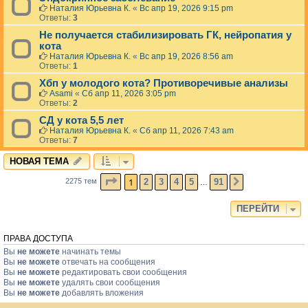
Наталия Юрьевна К.
«
Вс апр 19, 2026 9:15 pm
Ответы:
3
Не получается стабилизировать ГК, нейропатия у
кота
Наталия Юрьевна К.
«
Вс апр 19, 2026 8:56 am
Ответы:
1
Хбп у молодого кота? Противоречивые анализы
Asami
«
Сб апр 11, 2026 3:05 pm
Ответы:
2
СД у кота 5,5 лет
Наталия Юрьевна К.
«
Сб апр 11, 2026 7:43 am
Ответы:
7
НОВАЯ ТЕМА
СТРАНИЦА
1
ИЗ
91
1
2
3
4
5
91
2275 тем
СЛЕД.
…
ПЕРЕЙТИ
ПРАВА ДОСТУПА
Вы
не можете
начинать темы
Вы
не можете
отвечать на сообщения
Вы
не можете
редактировать свои сообщения
Вы
не можете
удалять свои сообщения
Вы
не можете
добавлять вложения