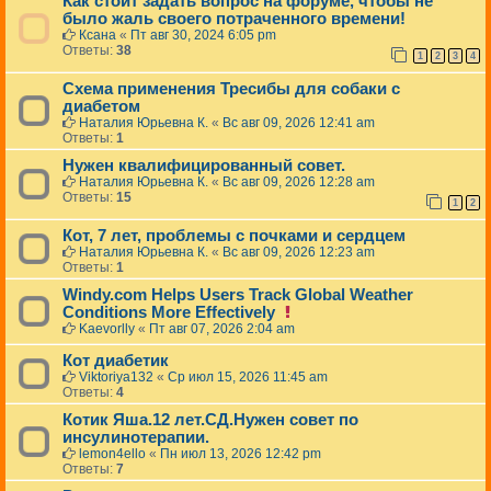
Как стоит задать вопрос на форуме, чтобы не
было жаль своего потраченного времени!
Ксана
«
Пт авг 30, 2024 6:05 pm
Ответы:
38
1
2
3
4
Схема применения Тресибы для собаки с
диабетом
Наталия Юрьевна К.
«
Вс авг 09, 2026 12:41 am
Ответы:
1
Нужен квалифицированный совет.
Наталия Юрьевна К.
«
Вс авг 09, 2026 12:28 am
Ответы:
15
1
2
Кот, 7 лет, проблемы с почками и сердцем
Наталия Юрьевна К.
«
Вс авг 09, 2026 12:23 am
Ответы:
1
Windy.com Helps Users Track Global Weather
Н
Conditions More Effectively
а
Kaevorlly
«
Пт авг 07, 2026 2:04 am
д
а
Кот диабетик
н
Viktoriya132
«
Ср июл 15, 2026 11:45 am
н
Ответы:
4
у
ю
Котик Яша.12 лет.СД.Нужен совет по
т
инсулинотерапии.
е
lemon4ello
«
Пн июл 13, 2026 12:42 pm
м
Ответы:
7
у