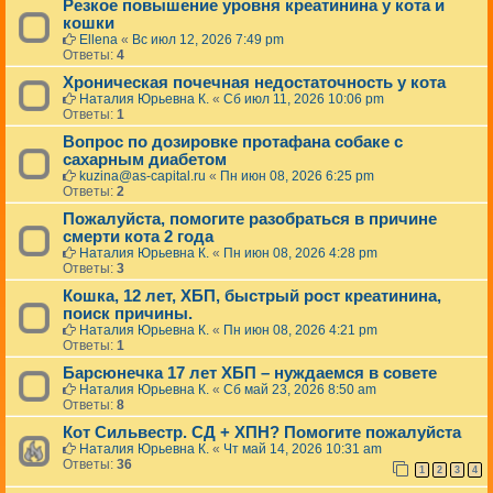
п
Резкое повышение уровня креатинина у кота и
о
кошки
с
Ellena
«
Вс июл 12, 2026 7:49 pm
т
Ответы:
4
у
п
Хроническая почечная недостаточность у кота
и
Наталия Юрьевна К.
«
Сб июл 11, 2026 10:06 pm
л
Ответы:
1
и
Вопрос по дозировке протафана собаке с
ж
а
сахарным диабетом
л
kuzina@as-capital.ru
«
Пн июн 08, 2026 6:25 pm
о
Ответы:
2
б
Пожалуйста, помогите разобраться в причине
ы
смерти кота 2 года
Наталия Юрьевна К.
«
Пн июн 08, 2026 4:28 pm
Ответы:
3
Кошка, 12 лет, ХБП, быстрый рост креатинина,
поиск причины.
Наталия Юрьевна К.
«
Пн июн 08, 2026 4:21 pm
Ответы:
1
Барсюнечка 17 лет ХБП – нуждаемся в совете
Наталия Юрьевна К.
«
Сб май 23, 2026 8:50 am
Ответы:
8
Кот Сильвестр. СД + ХПН? Помогите пожалуйста
Наталия Юрьевна К.
«
Чт май 14, 2026 10:31 am
Ответы:
36
1
2
3
4