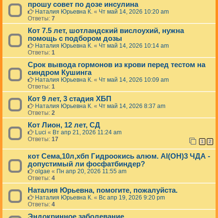
прошу совет по дозе инсулина
Наталия Юрьевна К.
«
Чт май 14, 2026 10:20 am
Ответы:
7
Кот 7.5 лет, шотландский вислоухий, нужна
помощь с подбором дозы
Наталия Юрьевна К.
«
Чт май 14, 2026 10:14 am
Ответы:
1
Срок вывода гормонов из крови перед тестом на
синдром Кушинга
Наталия Юрьевна К.
«
Чт май 14, 2026 10:09 am
Ответы:
1
Кот 9 лет, 3 стадия ХБП
Наталия Юрьевна К.
«
Чт май 14, 2026 8:37 am
Ответы:
2
Кот Лион, 12 лет, СД
Luci
«
Вт апр 21, 2026 11:24 am
Ответы:
17
1
2
кот Сема,10л,хбп Гидроокись алюм. Al(OH)3 ЧДА -
допустимый ли фосфатбиндер?
olgae
«
Пн апр 20, 2026 11:55 am
Ответы:
4
Наталия Юрьевна, помогите, пожалуйста.
Наталия Юрьевна К.
«
Вс апр 19, 2026 9:20 pm
Ответы:
4
Эндокринное заболевание