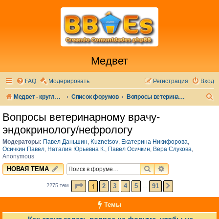
Медвет
FAQ
Модерировать
Регистрация
Вход
П
Медвет - круглосуточная ветеринарная клиника в Москве
Список форумов
Вопросы ветеринарному врачу-эндокринологу/нефрологу
о
Вопросы ветеринарному врачу-
и
эндокринологу/нефрологу
с
Модераторы:
Павел Даньшин
,
Kuznetsov
,
Екатерина Никифорова
,
к
Осичкин Павел
,
Наталия Юрьевна К.
,
Павел Осичкин
,
Вера Слукова
,
Anonymous
ПОИСК
РАСШИРЕННЫЙ 
НОВАЯ ТЕМА
СТРАНИЦА
1
ИЗ
91
1
2
3
4
5
91
2275 тем
СЛЕД.
…
Темы