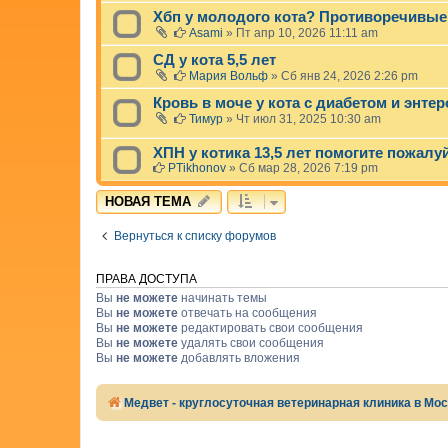
Хбп у молодого кота? Противоречивые
Asami
»
Пт апр 10, 2026 11:11 am
СД у кота 5,5 лет
Мария Вольф
»
Сб янв 24, 2026 2:26 pm
Кровь в моче у кота с диабетом и энте
Тимур
»
Чт июл 31, 2025 10:30 am
ХПН у котика 13,5 лет помогите пожалу
PTikhonov
»
Сб мар 28, 2026 7:19 pm
НОВАЯ ТЕМА
Вернуться к списку форумов
ПРАВА ДОСТУПА
Вы
не можете
начинать темы
Вы
не можете
отвечать на сообщения
Вы
не можете
редактировать свои сообщения
Вы
не можете
удалять свои сообщения
Вы
не можете
добавлять вложения
Медвет - круглосуточная ветеринарная клиника в Мо