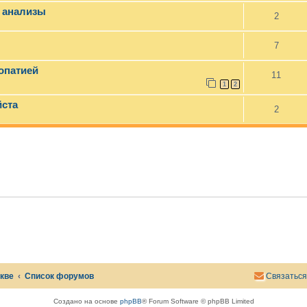
 анализы
2
7
ропатией
11
1
2
йста
2
скве
Список форумов
Связаться
Создано на основе
phpBB
® Forum Software © phpBB Limited