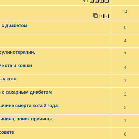
1
2
3
4
14
1
2
 с диабетом
0
4
нсулинотерапии.
7
 кота и кошки
4
 у кота
1
е с сахарным диабетом
2
ичине смерти кота 2 года
3
тинина, поиск причины.
1
совете
8