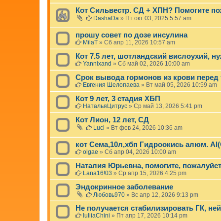
Кот Сильвестр. СД + ХПН? Помогите п
DashaDa
»
Пт окт 03, 2025 5:57 am
прошу совет по дозе инсулина
MilaT
»
Сб апр 11, 2026 10:57 am
Кот 7.5 лет, шотландский вислоухий, 
Yannixand
»
Сб май 02, 2026 10:00 am
Срок вывода гормонов из крови перед
Евгения Шелопаева
»
Вт май 05, 2026 10:59 am
Кот 9 лет, 3 стадия ХБП
НатальяЦитрус
»
Ср май 13, 2026 5:41 pm
Кот Лион, 12 лет, СД
Luci
»
Вт фев 24, 2026 10:36 am
кот Сема,10л,хбп Гидроокись алюм. A
olgae
»
Сб апр 04, 2026 10:00 am
Наталия Юрьевна, помогите, пожалуйст
Lana16!03
»
Ср апр 15, 2026 4:25 pm
Эндокринное заболевание
Любовь970
»
Вс апр 12, 2026 9:13 pm
Не получается стабилизировать ГК, ней
IuliiaChini
»
Пт апр 17, 2026 10:14 pm