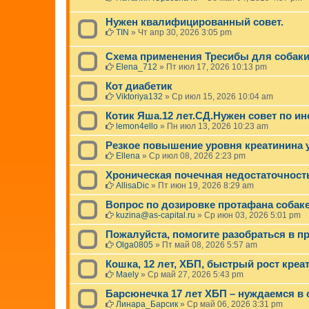
Нужен квалифицированный совет.
TIN
»
Чт апр 30, 2026 3:05 pm
Схема применения Тресибы для собаки
Elena_712
»
Пт июл 17, 2026 10:13 pm
Кот диабетик
Viktoriya132
»
Ср июл 15, 2026 10:04 am
Котик Яша.12 лет.СД.Нужен совет по и
lemon4ello
»
Пн июл 13, 2026 10:23 am
Резкое повышение уровня креатинина у
Ellena
»
Ср июл 08, 2026 2:23 pm
Хроническая почечная недостаточность
AllisaDic
»
Пт июн 19, 2026 8:29 am
Вопрос по дозировке протафана собак
kuzina@as-capital.ru
»
Ср июн 03, 2026 5:01 pm
Пожалуйста, помогите разобраться в пр
Olga0805
»
Пт май 08, 2026 5:57 am
Кошка, 12 лет, ХБП, быстрый рост креа
Maely
»
Ср май 27, 2026 5:43 pm
Барсюнечка 17 лет ХБП – нуждаемся в 
Линара_Барсик
»
Ср май 06, 2026 3:31 pm