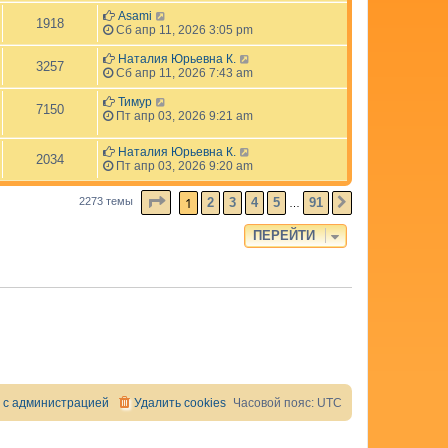
Asami
1918
Сб апр 11, 2026 3:05 pm
Наталия Юрьевна К.
3257
Сб апр 11, 2026 7:43 am
Тимур
7150
Пт апр 03, 2026 9:21 am
Наталия Юрьевна К.
2034
Пт апр 03, 2026 9:20 am
СТРАНИЦА
1
ИЗ
91
1
2
3
4
5
91
2273 темы
СЛЕД.
…
ПЕРЕЙТИ
 с администрацией
Удалить cookies
Часовой пояс:
UTC