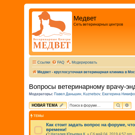
Медвет
Сеть ветеринарных центров
Ссылки
FAQ
Модерировать
Медвет - круглосуточная ветеринарная клиника в Мо
Вопросы ветеринарному врачу-эн
Модераторы:
Павел Даньшин
,
Kuznetsov
,
Екатерина Никифо
ПОИСК
РА
НОВАЯ ТЕМА
ТЕМЫ
Как стоит задать вопрос на форуме, ч
времени!
Наталия Юрьевна К.
»
Сб май 04, 2019 4:57 pm