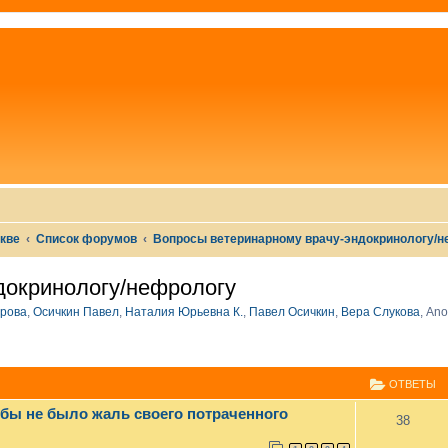
скве
Список форумов
Вопросы ветеринарному врачу-эндокринологу/
докринологу/нефрологу
рова
,
Осичкин Павел
,
Наталия Юрьевна К.
,
Павел Осичкин
,
Вера Слукова
,
Ano
СШИРЕННЫЙ ПОИСК
ОТВЕТЫ
тобы не было жаль своего потраченного
38