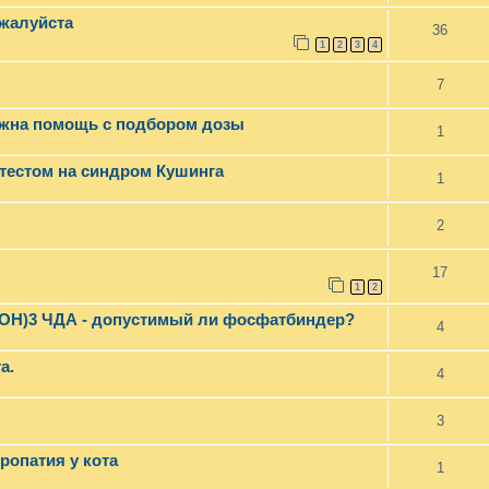
ожалуйста
36
1
2
3
4
7
нужна помощь с подбором дозы
1
 тестом на синдром Кушинга
1
2
17
1
2
l(OH)3 ЧДА - допустимый ли фосфатбиндер?
4
а.
4
3
ропатия у кота
1