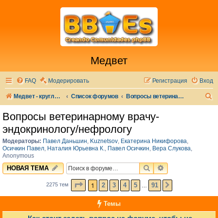
Медвет
FAQ
Модерировать
Регистрация
Вход
П
Медвет - круглосуточная ветеринарная клиника в Москве
Список форумов
Вопросы ветеринарному врачу-эндокринологу/нефрологу
о
Вопросы ветеринарному врачу-
и
эндокринологу/нефрологу
с
Модераторы:
Павел Даньшин
,
Kuznetsov
,
Екатерина Никифорова
,
к
Осичкин Павел
,
Наталия Юрьевна К.
,
Павел Осичкин
,
Вера Слукова
,
Anonymous
ПОИСК
РАСШИРЕННЫЙ 
НОВАЯ ТЕМА
СТРАНИЦА
1
ИЗ
91
1
2
3
4
5
91
2275 тем
СЛЕД.
…
Темы