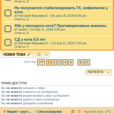
Ответы:
3
Не получается стабилизировать ГК, нейропатия у
кота
Наталия Юрьевна К.
«
Вс апр 19, 2026 8:56 am
Ответы:
1
Хбп у молодого кота? Противоречивые анализы
Asami
«
Сб апр 11, 2026 3:05 pm
Ответы:
2
СД у кота 5,5 лет
Наталия Юрьевна К.
«
Сб апр 11, 2026 7:43 am
Ответы:
7
НОВАЯ ТЕМА
СТРАНИЦА
1
ИЗ
91
1
2
3
4
5
91
2275 тем
СЛЕД.
…
ПЕРЕЙТИ
ПРАВА ДОСТУПА
Вы
не можете
начинать темы
Вы
не можете
отвечать на сообщения
Вы
не можете
редактировать свои сообщения
Вы
не можете
удалять свои сообщения
Вы
не можете
добавлять вложения
Медвет - круглосуточная ветеринарная клиника в Москве
Список форумов
Часовой пояс:
UTC