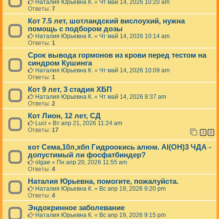
Наталия Юрьевна К.
«
Чт май 14, 2026 10:20 am
Ответы:
7
Кот 7.5 лет, шотландский вислоухий, нужна
помощь с подбором дозы
Наталия Юрьевна К.
«
Чт май 14, 2026 10:14 am
Ответы:
1
Срок вывода гормонов из крови перед тестом на
синдром Кушинга
Наталия Юрьевна К.
«
Чт май 14, 2026 10:09 am
Ответы:
1
Кот 9 лет, 3 стадия ХБП
Наталия Юрьевна К.
«
Чт май 14, 2026 8:37 am
Ответы:
2
Кот Лион, 12 лет, СД
Luci
«
Вт апр 21, 2026 11:24 am
Ответы:
17
1
2
кот Сема,10л,хбп Гидроокись алюм. Al(OH)3 ЧДА -
допустимый ли фосфатбиндер?
olgae
«
Пн апр 20, 2026 11:55 am
Ответы:
4
Наталия Юрьевна, помогите, пожалуйста.
Наталия Юрьевна К.
«
Вс апр 19, 2026 9:20 pm
Ответы:
4
Эндокринное заболевание
Наталия Юрьевна К.
«
Вс апр 19, 2026 9:15 pm