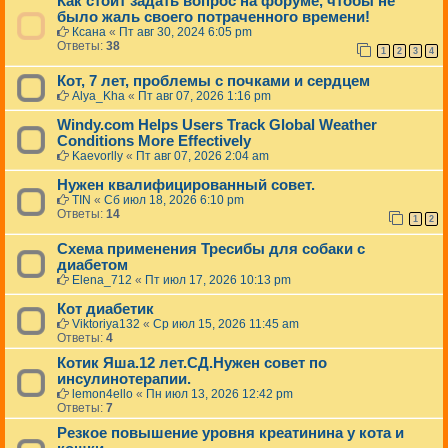
Как стоит задать вопрос на форуме, чтобы не
было жаль своего потраченного времени!
Ксана
«
Пт авг 30, 2024 6:05 pm
Ответы:
38
1
2
3
4
Кот, 7 лет, проблемы с почками и сердцем
Alya_Kha
«
Пт авг 07, 2026 1:16 pm
Windy.com Helps Users Track Global Weather
Conditions More Effectively
Kaevorlly
«
Пт авг 07, 2026 2:04 am
Нужен квалифицированный совет.
TIN
«
Сб июл 18, 2026 6:10 pm
Ответы:
14
1
2
Схема применения Тресибы для собаки с
диабетом
Elena_712
«
Пт июл 17, 2026 10:13 pm
Кот диабетик
Viktoriya132
«
Ср июл 15, 2026 11:45 am
Ответы:
4
Котик Яша.12 лет.СД.Нужен совет по
инсулинотерапии.
lemon4ello
«
Пн июл 13, 2026 12:42 pm
Ответы:
7
Резкое повышение уровня креатинина у кота и