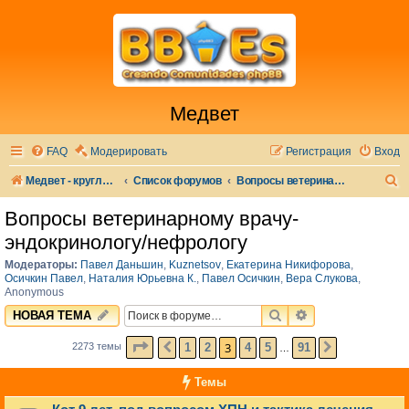
Медвет
FAQ
Модерировать
Регистрация
Вход
П
Медвет - круглосуточная ветеринарная клиника в Москве
Список форумов
Вопросы ветеринарному врачу-эндокринологу/нефрологу
о
Вопросы ветеринарному врачу-
и
эндокринологу/нефрологу
с
Модераторы:
Павел Даньшин
,
Kuznetsov
,
Екатерина Никифорова
,
к
Осичкин Павел
,
Наталия Юрьевна К.
,
Павел Осичкин
,
Вера Слукова
,
Anonymous
ПОИСК
РАСШИРЕННЫЙ 
НОВАЯ ТЕМА
СТРАНИЦА
3
ИЗ
91
3
1
2
4
5
91
2273 темы
ПРЕД.
СЛЕД.
…
Темы