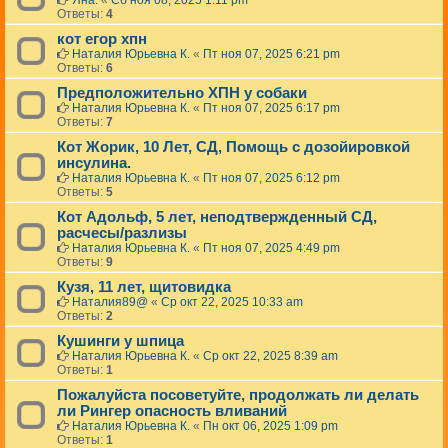
Яна.
«
Сб ноя 08, 2025 1:11 pm
Ответы:
4
кот егор хпн
Наталия Юрьевна К.
«
Пт ноя 07, 2025 6:21 pm
Ответы:
6
Предположительно ХПН у собаки
Наталия Юрьевна К.
«
Пт ноя 07, 2025 6:17 pm
Ответы:
7
Кот Жорик, 10 Лет, СД, Помощь с дозойировкой
инсулина.
Наталия Юрьевна К.
«
Пт ноя 07, 2025 6:12 pm
Ответы:
5
Кот Адольф, 5 лет, неподтвержденный СД,
расчесы/разлизы
Наталия Юрьевна К.
«
Пт ноя 07, 2025 4:49 pm
Ответы:
9
Кузя, 11 лет, щитовидка
Наталия89@
«
Ср окт 22, 2025 10:33 am
Ответы:
2
Кушинги у шпица
Наталия Юрьевна К.
«
Ср окт 22, 2025 8:39 am
Ответы:
1
Пожалуйста посоветуйте, продолжать ли делать
ли Рингер опасность вливаний
Наталия Юрьевна К.
«
Пн окт 06, 2025 1:09 pm
Ответы:
1