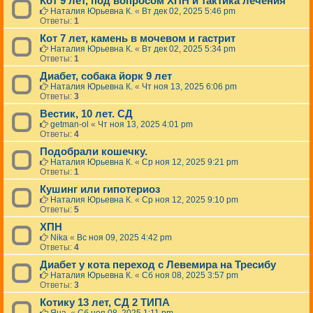
Кот 9 лет, под вопросом ХПН и тактика лечения
Наталия Юрьевна К.
«
Вт дек 02, 2025 5:46 pm
Ответы:
1
Кот 7 лет, камень в мочевом и гастрит
Наталия Юрьевна К.
«
Вт дек 02, 2025 5:34 pm
Ответы:
1
Диабет, собака йорк 9 лет
Наталия Юрьевна К.
«
Чт ноя 13, 2025 6:06 pm
Ответы:
3
Вестик, 10 лет. СД
getman-ol
«
Чт ноя 13, 2025 4:01 pm
Ответы:
4
Подобрали кошечку.
Наталия Юрьевна К.
«
Ср ноя 12, 2025 9:21 pm
Ответы:
1
Кушинг или гипотериоз
Наталия Юрьевна К.
«
Ср ноя 12, 2025 9:10 pm
Ответы:
5
ХПН
Nika
«
Вс ноя 09, 2025 4:42 pm
Ответы:
4
Диабет у кота переход с Левемира на Тресибу
Наталия Юрьевна К.
«
Сб ноя 08, 2025 3:57 pm
Ответы:
3
Котику 13 лет, СД 2 ТИПА