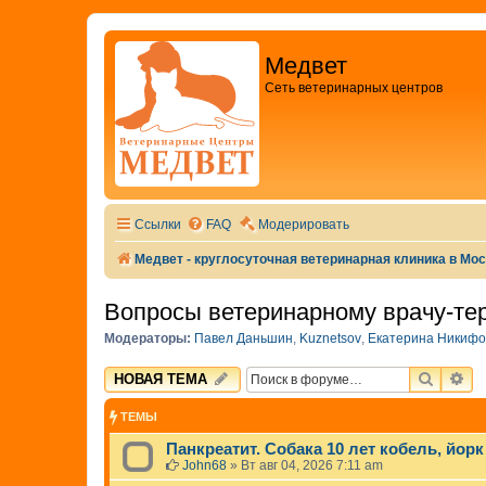
Медвет
Сеть ветеринарных центров
Ссылки
FAQ
Модерировать
Медвет - круглосуточная ветеринарная клиника в Мо
Вопросы ветеринарному врачу-те
Модераторы:
Павел Даньшин
,
Kuznetsov
,
Екатерина Никифо
ПОИСК
РА
НОВАЯ ТЕМА
ТЕМЫ
Панкреатит. Собака 10 лет кобель, йорк 
John68
»
Вт авг 04, 2026 7:11 am