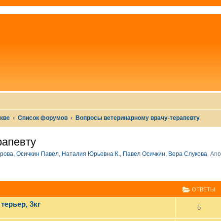
скве
Список форумов
Вопросы ветеринарному врачу-терапевту
рапевту
рова
,
Осичкин Павел
,
Наталия Юрьевна К.
,
Павел Осичкин
,
Вера Слукова
,
Ano
СШИРЕННЫЙ ПОИСК
ОТВЕТЫ
терьер, 3кг
5