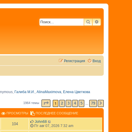
ПОИСК
РАСШИРЕННЫЙ 
Регистрация
Вход
nymous
,
Галиба М.И.
,
AlinaMaximova
,
Елена Цветкова
СТРАНИЦА
1
ИЗ
79
1
2
3
4
5
79
1964 темы
СЛЕД.
…
ПРОСМОТРЫ
ПОСЛЕДНЕЕ СООБЩЕНИЕ
John68
104
Пт авг 07, 2026 7:32 am