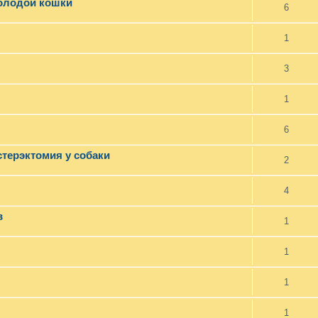
молодой кошки
6
1
3
1
6
терэктомия у собаки
2
4
в
1
1
1
1