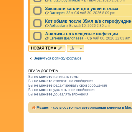
anuta3.05@mail.ru
»
Вт июн 02, 2026 1:02 pm
Закапали капли для ушей в глаза
Виктория 33
»
Сб май 30, 2026 8:09 pm
Кот обмяк после 35мл в/в стерофунди
Aelittestar
»
Вс май 10, 2026 2:30 am
Анализы на клещевые инфекции
Евгения Шелопаева
»
Ср май 06, 2026 12:03 am
НОВАЯ ТЕМА
Вернуться к списку форумов
ПРАВА ДОСТУПА
Вы
не можете
начинать темы
Вы
не можете
отвечать на сообщения
Вы
не можете
редактировать свои сообщения
Вы
не можете
удалять свои сообщения
Вы
не можете
добавлять вложения
Медвет - круглосуточная ветеринарная клиника в Мо