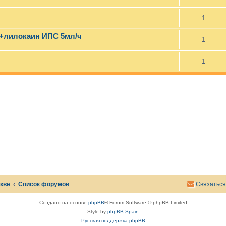
1
н+лилокаин ИПС 5мл/ч
1
1
скве
Список форумов
Связаться
Создано на основе
phpBB
® Forum Software © phpBB Limited
Style by
phpBB Spain
Русская поддержка phpBB