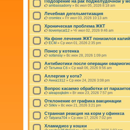
Подозрение на рак поджелудочной у 
ambassadorry
»
Вс июл 05, 2026 8:18 am
Лечебная дегельметизация
cromlex
»
Пт июл 03, 2026 10:13 am
Хроническая проблема ЖКТ
ilovemycat12
»
Чт июл 02, 2026 9:46 am
На фоне лечения ЖКТ понизился калий
ЕСМ
»
Ср июл 01, 2026 2:35 pm
Понос у котенка
sofanssy
»
Вс июн 28, 2026 1:09 pm
Антибиотики после операции овариогис
Татьяна Сб
»
Ср май 06, 2026 9:56 am
Аллергия у кота?
Анна1312
»
Ср июн 24, 2026 3:08 pm
Вопрос касаемо обработки от паразито
aleapssjkdm
»
Вт июн 23, 2026 7:57 pm
Отклонение от графика вакцинации
Silkiv
»
Вс июн 21, 2026 3:21 pm
Странная реакция на корм у сфинкса
Tatyana704
»
Ср июн 17, 2026 7:02 pm
Хламидиоз у кошки