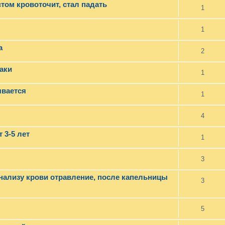
стом кровоточит, стал падать
1
1
а
2
баки
1
ывается
1
4
 3-5 лет
1
3
анализу крови отравление, после капельницы
3
5