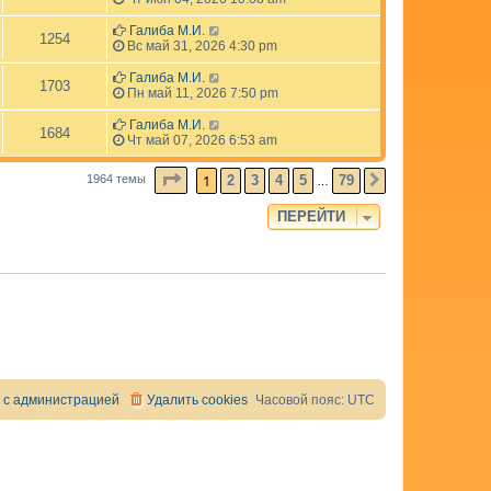
Галиба М.И.
1254
Вс май 31, 2026 4:30 pm
Галиба М.И.
1703
Пн май 11, 2026 7:50 pm
Галиба М.И.
1684
Чт май 07, 2026 6:53 am
СТРАНИЦА
1
ИЗ
79
1
2
3
4
5
79
1964 темы
СЛЕД.
…
ПЕРЕЙТИ
 с администрацией
Удалить cookies
Часовой пояс:
UTC