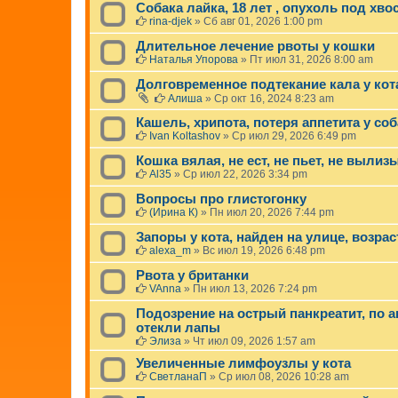
Собака лайка, 18 лет , опухоль под хво
rina-djek
»
Сб авг 01, 2026 1:00 pm
Длительное лечение рвоты у кошки
Наталья Упорова
»
Пт июл 31, 2026 8:00 am
Долговременное подтекание кала у кот
Алиша
»
Ср окт 16, 2024 8:23 am
Кашель, хрипота, потеря аппетита у со
Ivan Koltashov
»
Ср июл 29, 2026 6:49 pm
Кошка вялая, не ест, не пьет, не вылиз
Al35
»
Ср июл 22, 2026 3:34 pm
Вопросы про глистогонку
(Ирина К)
»
Пн июл 20, 2026 7:44 pm
Запоры у кота, найден на улице, возраст
alexa_m
»
Вс июл 19, 2026 6:48 pm
Рвота у британки
VAnna
»
Пн июл 13, 2026 7:24 pm
Подозрение на острый панкреатит, по 
отекли лапы
Элиза
»
Чт июл 09, 2026 1:57 am
Увеличенные лимфоузлы у кота
СветланаП
»
Ср июл 08, 2026 10:28 am