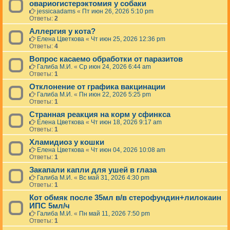
овариогистерэктомия у собаки
jessicaadams
«
Пт июн 26, 2026 5:10 pm
Ответы:
2
Аллергия у кота?
Елена Цветкова
«
Чт июн 25, 2026 12:36 pm
Ответы:
4
Вопрос касаемо обработки от паразитов
Галиба М.И.
«
Ср июн 24, 2026 6:44 am
Ответы:
1
Отклонение от графика вакцинации
Галиба М.И.
«
Пн июн 22, 2026 5:25 pm
Ответы:
1
Странная реакция на корм у сфинкса
Елена Цветкова
«
Чт июн 18, 2026 9:17 am
Ответы:
1
Хламидиоз у кошки
Елена Цветкова
«
Чт июн 04, 2026 10:08 am
Ответы:
1
Закапали капли для ушей в глаза
Галиба М.И.
«
Вс май 31, 2026 4:30 pm
Ответы:
1
Кот обмяк после 35мл в/в стерофундин+лилокаин
ИПС 5мл/ч
Галиба М.И.
«
Пн май 11, 2026 7:50 pm
Ответы:
1