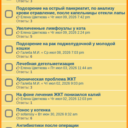
Ответы:
3
Подозрение на острый панкреатит, по анализу
крови отравление, после капельницы отекли лапы
Елена Цветкова
«
Чт июл 09, 2026 7:42 pm
Ответы:
3
Увеличенные лимфоузлы у кота
Елена Цветкова
«
Чт июл 09, 2026 2:24 pm
Ответы:
5
Подозрение на рак поджелудочной у молодой
кошки
Галиба М.И.
«
Ср июл 08, 2026 7:03 pm
Ответы:
6
Лечебная дегельметизация
Елена Цветкова
«
Пт июл 03, 2026 11:44 am
Ответы:
1
Хроническая проблема ЖКТ
Галиба М.И.
«
Чт июл 02, 2026 9:03 pm
Ответы:
3
На фоне лечения ЖКТ понизился калий
Елена Цветкова
«
Чт июл 02, 2026 12:03 pm
Ответы:
1
Понос у котенка
sofanssy
«
Вт июн 30, 2026 8:32 am
Ответы:
6
Антибиотики после операции