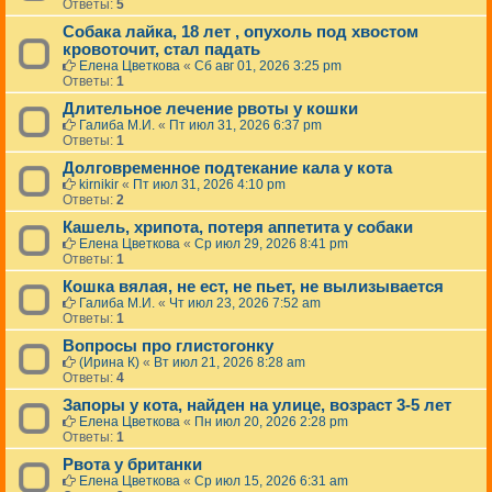
Ответы:
5
Собака лайка, 18 лет , опухоль под хвостом
кровоточит, стал падать
Елена Цветкова
«
Сб авг 01, 2026 3:25 pm
Ответы:
1
Длительное лечение рвоты у кошки
Галиба М.И.
«
Пт июл 31, 2026 6:37 pm
Ответы:
1
Долговременное подтекание кала у кота
kirnikir
«
Пт июл 31, 2026 4:10 pm
Ответы:
2
Кашель, хрипота, потеря аппетита у собаки
Елена Цветкова
«
Ср июл 29, 2026 8:41 pm
Ответы:
1
Кошка вялая, не ест, не пьет, не вылизывается
Галиба М.И.
«
Чт июл 23, 2026 7:52 am
Ответы:
1
Вопросы про глистогонку
(Ирина К)
«
Вт июл 21, 2026 8:28 am
Ответы:
4
Запоры у кота, найден на улице, возраст 3-5 лет
Елена Цветкова
«
Пн июл 20, 2026 2:28 pm
Ответы:
1
Рвота у британки
Елена Цветкова
«
Ср июл 15, 2026 6:31 am