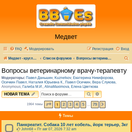
Медвет
FAQ
Модерировать
Регистрация
Вход
П
Медвет - круглосуточная ветеринарная клиника в Москве
Список форумов
Вопросы ветеринарному врачу-терапевту
о
Вопросы ветеринарному врачу-терапевту
и
Модераторы:
Павел Даньшин
,
Kuznetsov
,
Екатерина Никифорова
,
с
Осичкин Павел
,
Наталия Юрьевна К.
,
Павел Осичкин
,
Вера Слукова
,
Anonymous
,
Галиба М.И.
,
AlinaMaximova
,
Елена Цветкова
к
ПОИСК
РАСШИРЕННЫЙ 
НОВАЯ ТЕМА
СТРАНИЦА
1
ИЗ
79
1
2
3
4
5
79
1964 темы
СЛЕД.
…
Темы
Панкреатит. Собака 10 лет кобель, йорк терьер, 3кг
John68
«
Пт авг 07, 2026 7:32 am