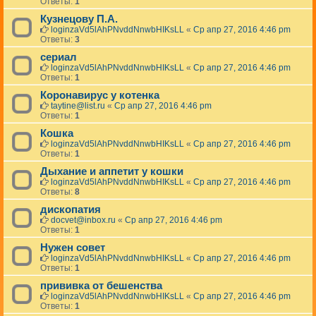
Ответы:
1
Кузнецову П.А.
loginzaVd5lAhPNvddNnwbHIKsLL
«
Ср апр 27, 2016 4:46 pm
Ответы:
3
сериал
loginzaVd5lAhPNvddNnwbHIKsLL
«
Ср апр 27, 2016 4:46 pm
Ответы:
1
Коронавирус у котенка
taytine@list.ru
«
Ср апр 27, 2016 4:46 pm
Ответы:
1
Кошка
loginzaVd5lAhPNvddNnwbHIKsLL
«
Ср апр 27, 2016 4:46 pm
Ответы:
1
Дыхание и аппетит у кошки
loginzaVd5lAhPNvddNnwbHIKsLL
«
Ср апр 27, 2016 4:46 pm
Ответы:
8
дископатия
docvet@inbox.ru
«
Ср апр 27, 2016 4:46 pm
Ответы:
1
Нужен совет
loginzaVd5lAhPNvddNnwbHIKsLL
«
Ср апр 27, 2016 4:46 pm
Ответы:
1
прививка от бешенства
loginzaVd5lAhPNvddNnwbHIKsLL
«
Ср апр 27, 2016 4:46 pm
Ответы:
1