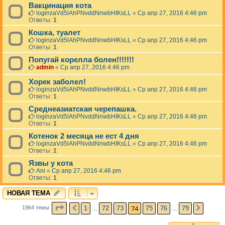
Вакцинация кота
loginzaVd5lAhPNvddNnwbHIKsLL
«
Ср апр 27, 2016 4:46 pm
Ответы:
1
Кошка, туалет
loginzaVd5lAhPNvddNnwbHIKsLL
«
Ср апр 27, 2016 4:46 pm
Ответы:
1
Попугай корелла болен!!!!!!!
admin
«
Ср апр 27, 2016 4:46 pm
Хорек заболел!
loginzaVd5lAhPNvddNnwbHIKsLL
«
Ср апр 27, 2016 4:46 pm
Ответы:
1
Среднеазиатская черепашка.
loginzaVd5lAhPNvddNnwbHIKsLL
«
Ср апр 27, 2016 4:46 pm
Ответы:
1
Котенок 2 месяца не ест 4 дня
loginzaVd5lAhPNvddNnwbHIKsLL
«
Ср апр 27, 2016 4:46 pm
Ответы:
1
Язвы у кота
Ani
«
Ср апр 27, 2016 4:46 pm
Ответы:
1
НОВАЯ ТЕМА
СТРАНИЦА
74
ИЗ
79
74
1
72
73
75
76
79
1964 темы
ПРЕД.
СЛЕД.
…
…