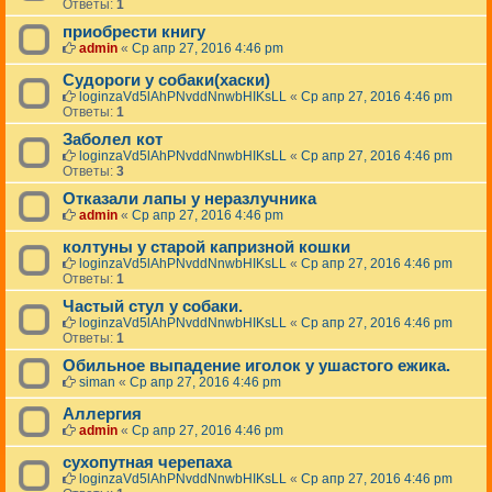
Ответы:
1
приобрести книгу
admin
«
Ср апр 27, 2016 4:46 pm
Судороги у собаки(хаски)
loginzaVd5lAhPNvddNnwbHIKsLL
«
Ср апр 27, 2016 4:46 pm
Ответы:
1
Заболел кот
loginzaVd5lAhPNvddNnwbHIKsLL
«
Ср апр 27, 2016 4:46 pm
Ответы:
3
Отказали лапы у неразлучника
admin
«
Ср апр 27, 2016 4:46 pm
колтуны у старой капризной кошки
loginzaVd5lAhPNvddNnwbHIKsLL
«
Ср апр 27, 2016 4:46 pm
Ответы:
1
Частый стул у собаки.
loginzaVd5lAhPNvddNnwbHIKsLL
«
Ср апр 27, 2016 4:46 pm
Ответы:
1
Обильное выпадение иголок у ушастого ежика.
siman
«
Ср апр 27, 2016 4:46 pm
Аллергия
admin
«
Ср апр 27, 2016 4:46 pm
сухопутная черепаха
loginzaVd5lAhPNvddNnwbHIKsLL
«
Ср апр 27, 2016 4:46 pm