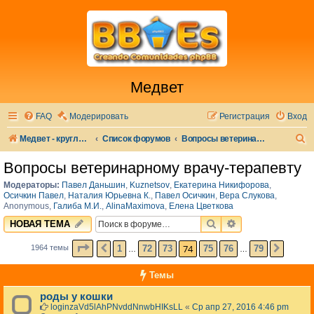
Медвет
FAQ
Модерировать
Регистрация
Вход
П
Медвет - круглосуточная ветеринарная клиника в Москве
Список форумов
Вопросы ветеринарному врачу-терапевту
о
Вопросы ветеринарному врачу-терапевту
и
Модераторы:
Павел Даньшин
,
Kuznetsov
,
Екатерина Никифорова
,
с
Осичкин Павел
,
Наталия Юрьевна К.
,
Павел Осичкин
,
Вера Слукова
,
Anonymous
,
Галиба М.И.
,
AlinaMaximova
,
Елена Цветкова
к
ПОИСК
РАСШИРЕННЫЙ 
НОВАЯ ТЕМА
СТРАНИЦА
74
ИЗ
79
74
1
72
73
75
76
79
1964 темы
ПРЕД.
СЛЕД.
…
…
Темы
роды у кошки
loginzaVd5lAhPNvddNnwbHIKsLL
«
Ср апр 27, 2016 4:46 pm