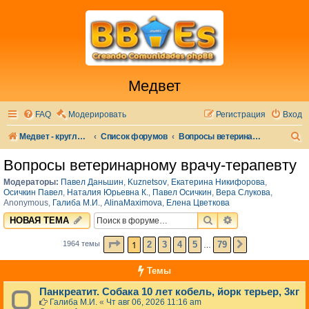
Медвет
FAQ
Модерировать
Регистрация
Вход
П
Медвет - круглосуточная ветеринарная клиника в Москве
Список форумов
Вопросы ветеринарному врачу-терапевту
о
Вопросы ветеринарному врачу-терапевту
и
Модераторы:
Павел Даньшин
,
Kuznetsov
,
Екатерина Никифорова
,
с
Осичкин Павел
,
Наталия Юрьевна К.
,
Павел Осичкин
,
Вера Слукова
,
Anonymous
,
Галиба М.И.
,
AlinaMaximova
,
Елена Цветкова
к
ПОИСК
РАСШИРЕННЫЙ 
НОВАЯ ТЕМА
СТРАНИЦА
1
ИЗ
79
1
2
3
4
5
79
1964 темы
СЛЕД.
…
Темы
Панкреатит. Собака 10 лет кобель, йорк терьер, 3кг
Галиба М.И.
«
Чт авг 06, 2026 11:16 am