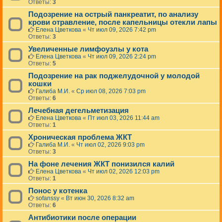
Ответы:
3
Подозрение на острый панкреатит, по анализу
крови отравление, после капельницы отекли лапы
Елена Цветкова
«
Чт июл 09, 2026 7:42 pm
Ответы:
3
Увеличенные лимфоузлы у кота
Елена Цветкова
«
Чт июл 09, 2026 2:24 pm
Ответы:
5
Подозрение на рак поджелудочной у молодой
кошки
Галиба М.И.
«
Ср июл 08, 2026 7:03 pm
Ответы:
6
Лечебная дегельметизация
Елена Цветкова
«
Пт июл 03, 2026 11:44 am
Ответы:
1
Хроническая проблема ЖКТ
Галиба М.И.
«
Чт июл 02, 2026 9:03 pm
Ответы:
3
На фоне лечения ЖКТ понизился калий
Елена Цветкова
«
Чт июл 02, 2026 12:03 pm
Ответы:
1
Понос у котенка
sofanssy
«
Вт июн 30, 2026 8:32 am
Ответы:
6
Антибиотики после операции