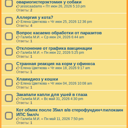
овариогистерэктомия у собаки
jessicaadams
«
Пт июн 26, 2026 5:10 pm
Ответы:
2
Аллергия у кота?
Елена Цветкова
«
Чт июн 25, 2026 12:36 pm
Ответы:
4
Вопрос касаемо обработки от паразитов
Галиба М.И.
«
Ср июн 24, 2026 6:44 am
Ответы:
1
Отклонение от графика вакцинации
Галиба М.И.
«
Пн июн 22, 2026 5:25 pm
Ответы:
1
Странная реакция на корм у сфинкса
Елена Цветкова
«
Чт июн 18, 2026 9:17 am
Ответы:
1
Хламидиоз у кошки
Елена Цветкова
«
Чт июн 04, 2026 10:08 am
Ответы:
1
Закапали капли для ушей в глаза
Галиба М.И.
«
Вс май 31, 2026 4:30 pm
Ответы:
1
Кот обмяк после 35мл в/в стерофундин+лилокаин
ИПС 5мл/ч
Галиба М.И.
«
Пн май 11, 2026 7:50 pm
Ответы:
1