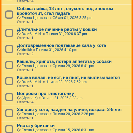
Ответы:
4
Собака лайка, 18 лет , опухоль под хвостом
кровоточит, стал падать
Елена Цветкова
«
Сб авг 01, 2026 3:25 pm
Ответы:
1
Длительное лечение рвоты у кошки
Галиба М.И.
«
Пт июл 31, 2026 6:37 pm
Ответы:
1
Долговременное подтекание кала у кота
kirnikir
«
Пт июл 31, 2026 4:10 pm
Ответы:
2
Кашель, хрипота, потеря аппетита у собаки
Елена Цветкова
«
Ср июл 29, 2026 8:41 pm
Ответы:
1
Кошка вялая, не ест, не пьет, не вылизывается
Галиба М.И.
«
Чт июл 23, 2026 7:52 am
Ответы:
1
Вопросы про глистогонку
(Ирина К)
«
Вт июл 21, 2026 8:28 am
Ответы:
4
Запоры у кота, найден на улице, возраст 3-5 лет
Елена Цветкова
«
Пн июл 20, 2026 2:28 pm
Ответы:
1
Рвота у британки
Елена Цветкова
«
Ср июл 15, 2026 6:31 am